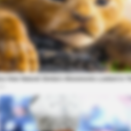
BUZZ DAY
BUZZ 
d
Troy Aikman's And His Lover Whom
Wha
You'll Easily Recognize
You
RADAR MEDIA