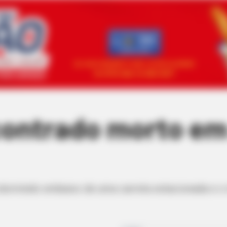
ontrado morto em 
 dormindo embaixo de uma carreta estacionada e o 