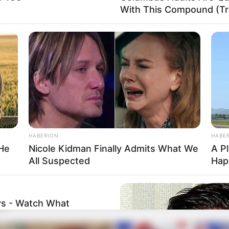
With This Compound (Try
HABERION
HABE
 He
Nicole Kidman Finally Admits What We
A P
All Suspected
Hap
ys - Watch What