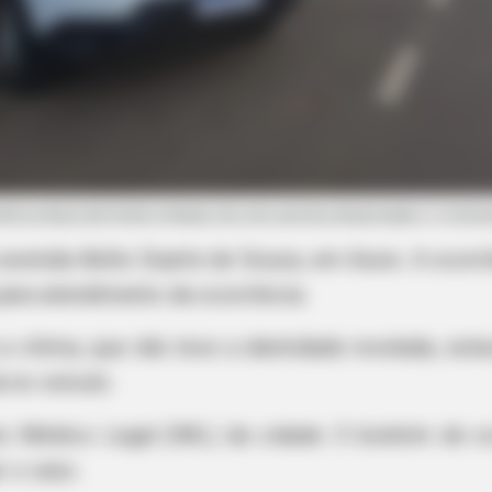
nida Abílio Duarte de Souza, em Assis. A ocorrên
 para atendimento da ocorrência.
a vítima, que não teve a identidade revelada, es
 no veículo.
to Médico Legal (IML) da cidade. O boletim de o
r o caso.