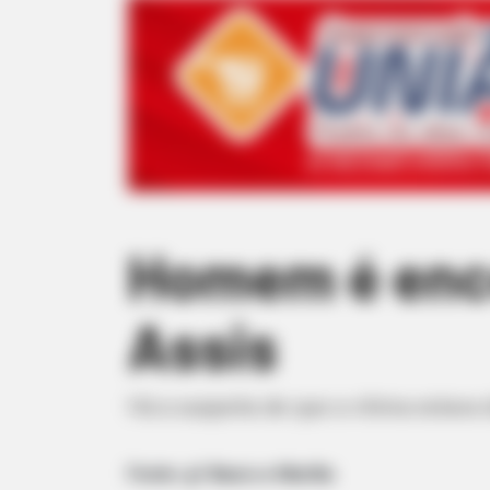
Homem é enc
Assis
Há a suspeita de que a vítima estava
Fonte: g1 Bauru e Marília