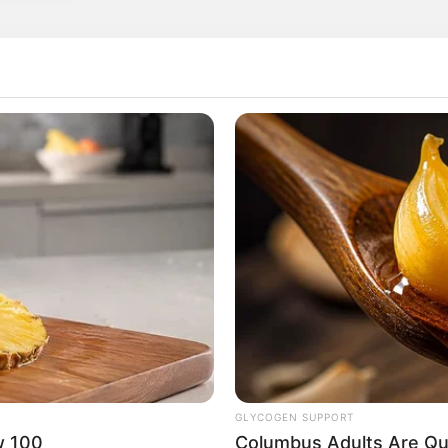
rticipe do nosso grupo do WhatsApp
e informado em tempo real sobre as principais notícias de Paraguaçu Pa
Clique aqui para entrar no grupo
GLYCOGEN SUPPORT
w 100
Columbus Adults Are Qui