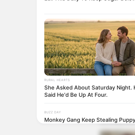
RURAL HEARTS
She Asked About Saturday Night.
Said He'd Be Up At Four.
BUZZ DAY
Monkey Gang Keep Stealing Pupp
Happened!