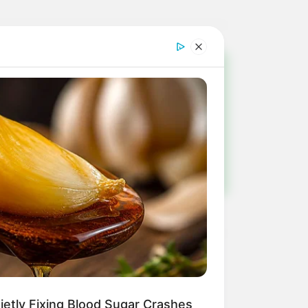
!
ulista e região
etly Fixing Blood Sugar Crashes