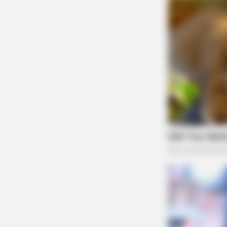
BUZZ DAY
Chrissy Metz Is So Skinny Now An
She Looks Like A Model
BUZZ DAY