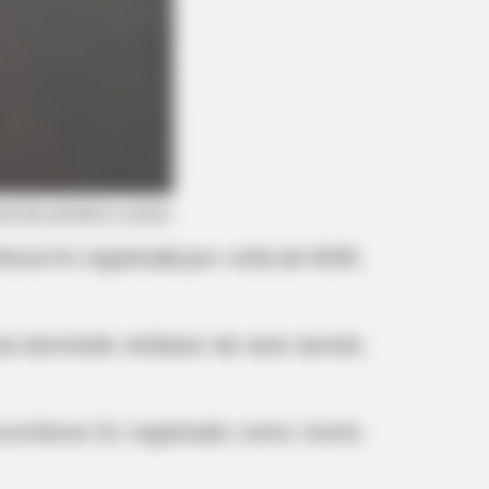
cia foi registrada por volta de 6h30,
tava dormindo embaixo de uma carreta
corrência foi registrado como morte