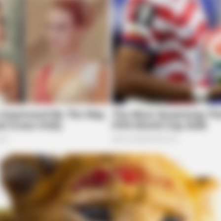
BUZZ DAY
David Muir's New Partne