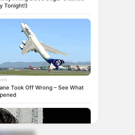
 Tonight!)
RION
lane Took Off Wrong – See What
pened