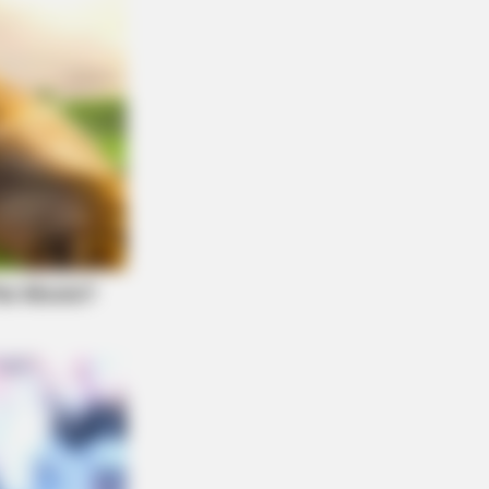
DAY
t This Snake Does—Experts Say
 Can't Unsee It