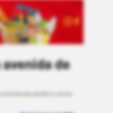
avenida de
motorista deu partida no veículo.