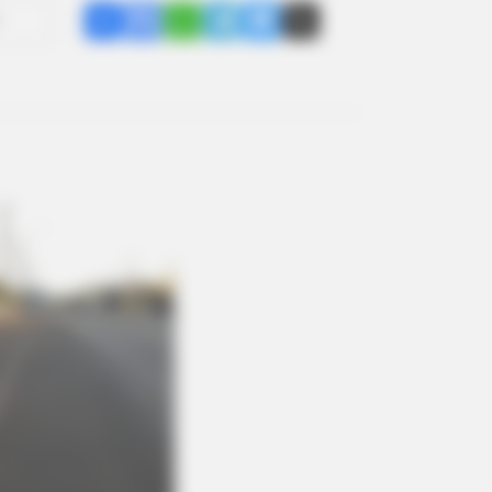
Share
Facebook
WhatsApp
Telegram
Messenger
X