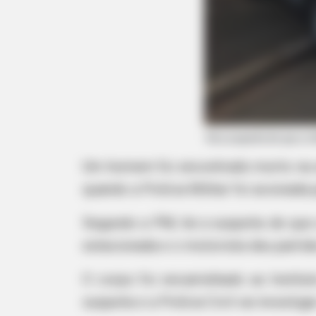
Um homem foi encontrado morto na ave
quando a Polícia Militar foi acionada
Segundo a PM, há a suspeita de que 
estacionada e o motorista deu partida
O corpo foi encaminhado ao Institu
suspeita e a Polícia Civil vai investiga