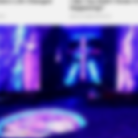
BRAINBERRIES
BRAIN
on
The Way You Sit Could Expose Your
Mys
True Personality
Act
 Iconic And Provocative
BRAINBERRIES
10 Foods That Instantly