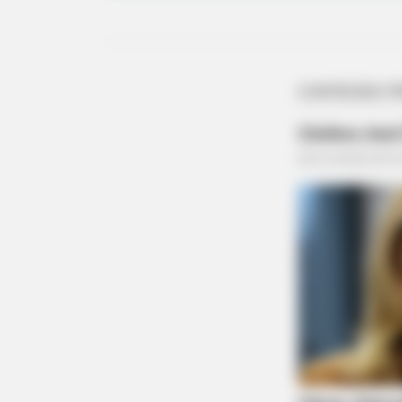
BRAINBERRIES
The Real Reason Steve Carell Left 