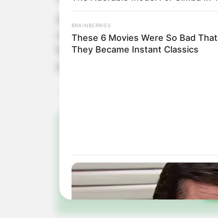
Alinhada à ARTESP – Agência Regula
BRAINBERRIES
rodovia com o objetivo de conferir
These 6 Movies Were So Bad That
They Became Instant Classics
Rodoviário. A Raposo Tavares está
qualidade do pavimento e sinalização
Pa
Fiqu