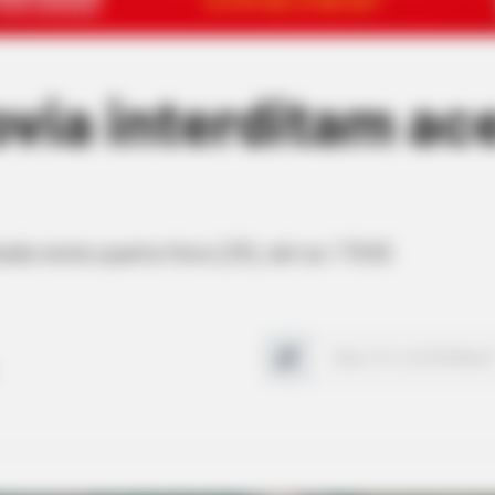
ovia interditam a
a nesta quarta-feira (29), até as 17h30.