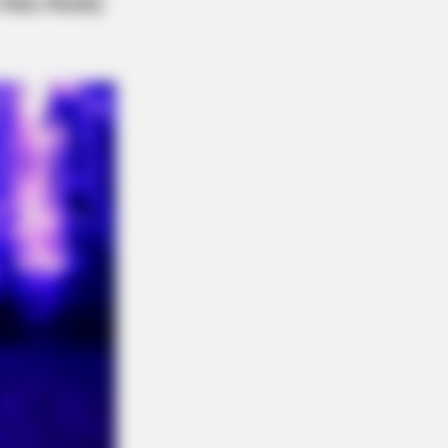
BERRIES
tery Solved: Here's Why These 9
ors Left Their TV Shows
 Reduce Bloat