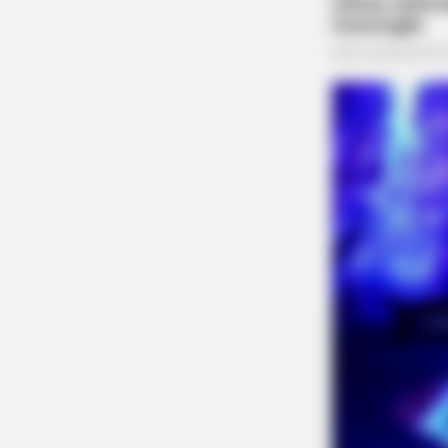
BRAINBERRIES
What Happened To The Blue Lago
Cast? See Them Now
BRAINBERRIES
Take A Look At Demi Moore's Most
Roles