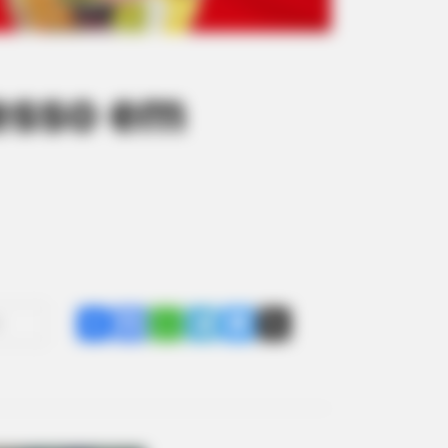
cesso em
Share
Facebook
WhatsApp
Telegram
Messenger
X