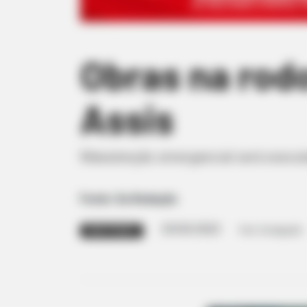
Obras na rod
Assis
Manutenção emergencial será executad
Fonte: Da Redação
29/03/2023
Foto: Divulgação
MANUTENÇÃO