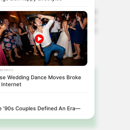
orre a intensificação de reparos na
com o apoio do Policiamento Militar
esquisa CNT Rodovias, que atesta a
BERRIES
se Wedding Dance Moves Broke
!
 Internet
ulista e região
'90s Couples Defined An Era—