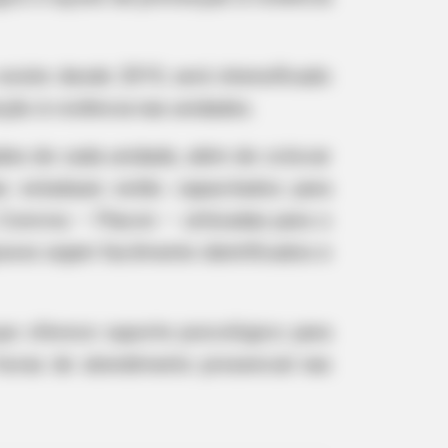
WATT
 Simple Trick Cuts Your Electric Bill
xiste desde 2019, será intensificado
Up To 90%!
ção à violência nas unidades.
des de cada unidade, além de colocar
s estaduais estão capacitados para
Conviva – Placon – utilizadas para o
aves sejam facilmente identificados e
e oferece suporte psicológico para
 horas de atendimento presencial nas