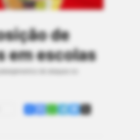
osição de
s em escolas
 planejamentos de ataques no
Share
Facebook
WhatsApp
Telegram
Messenger
X