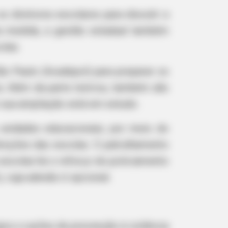
 diretores escolares para discutir a
a medida, a gestão estadual também
olas.
São Paulo (Acadepol) para preparar os
a. Além da parte teórica, também são
e sua ampliação está em estudo.
fired—Her Response Is
 unidades educacionais, por meio do
eções das escolas. O patrulhamento
escolas há o reforço do policiamento
, cuja adesão é opcional.
gico e ações de prevenção à violência