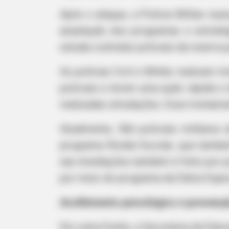
Após o ataque, a Polícia Militar re
ampliação dos programas e estraté
estuda contratar policiais da reserv
As polícias Civil e Militar realizam
policiais a terem uma ação rápida e
FRIDAY PLANS
realizadas simulações. Esse treiname
CVS Hides This $1 Generic Viagra -
Really In.
Atualmente, 566 policiais militare
programa Ronda Escolar, que també
nas imediações também é feito por p
por meio do programa da Diária Espec
Acolhimento psicológico e prevenç
Em outra frente, a Secretaria da Edu