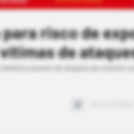
 para risco de exp
 vítimas de ataque
il identificou aumento de situações que remetem a