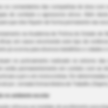
uniu os comandantes das companhias de área com os
gias de combate a agressores ativos. Além dest
a para que eles fiquem de forma permanente nas esc
 treinamento na Academia de Polícia do Estado de 
 eficaz em casos envolvendo este tipo de violênci
RADAR MEDIA
nto já ocorreu para diversos batalhões e cidades 
 Here's The Aisle It's
His Divorce Letter Back
Unbelievable!
s atuam no policiamento realizado no entorno das
m estão permanentemente em contato com as dir
oliciais a pé e em motocicletas. Em determinadas 
ial por Jornada Extraordinária de Trabalho (Dejem)
ão no ambiente escolar
cação reforçou as medidas de acolhimento psicoló