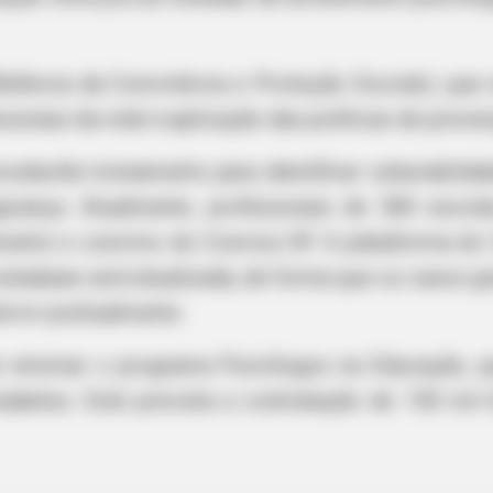
RADAR MEDIA
STOP
hat
Grandpa Leaves Wife For Younger
This
horia da Convivência e Proteção Escolar), que e
Bride — Then The Ex-Wife Acts
By 
ionais da rede à aplicação das políticas de preven
eberão treinamento para identificar vulnerabilida
urança. Atualmente, profissionais de 500 escola
ento e convívio do Conviva SP. A plataforma do 
estaduais será atualizada, de forma que os casos gr
ervir pontualmente.
 retomar o programa Psicólogos na Educação, qu
udantes. Está prevista a contratação de 150 mil
HABERION