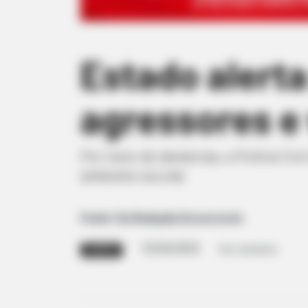
Estado alerta
agressores e
Por meio de denúncias, a Polícia Civ
ambiente escolar
Fonte: Da Redação/Assessoria
10/04/2023
Foto: Ilustrativa
ALERTA!