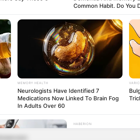
Common Habit. Do You D
rticipe do nosso grupo do WhatsApp
e informado em tempo real sobre as principais notícias de Paraguaçu Pa
MEMORY HEALTH
VARIC
Clique aqui para entrar no grupo
Neurologists Have Identified 7
Bul
Medications Now Linked To Brain Fog
Tric
In Adults Over 60
HABERION
Colorado Elk's Surprisi
From Tire