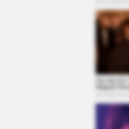
HABERION
Nicole Kidman Finally Admits Wha
All Suspected