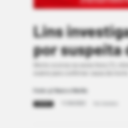
Lins investig
por suspeita
Morte ocorreu na sexta-feira (7); vít
exame para confirmar causa da morte
Fonte: g1 Bauru e Marília
11/04/2023
Foto: Ilustrativa
SUSPEITA