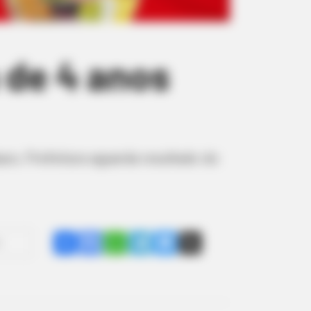
 de 4 anos
uru. Prefeitura aguarda resultado do
Share
Facebook
WhatsApp
Telegram
Messenger
X