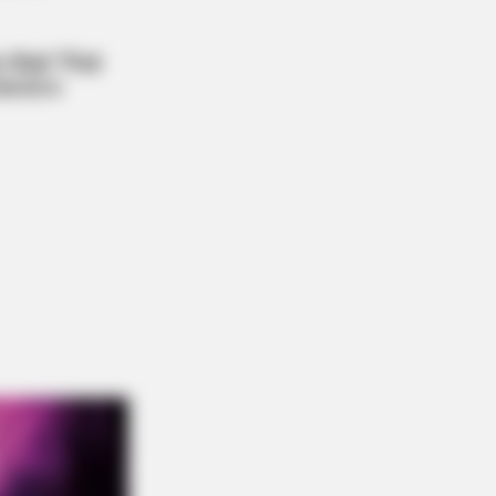
DAY
 Cat Bites Its Owner, Here's What
Means