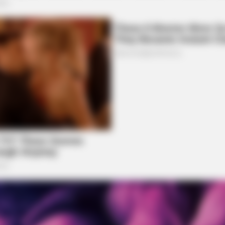
BUZZ DAY
BUZZ 
t We
Remember Albert? You Better Sit
If A
Down Before You See Him Today
It 