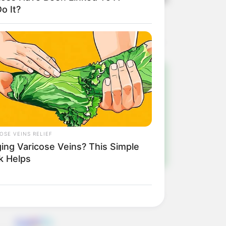
o It?
!
ulista e região
OSE VEINS RELIEF
ging Varicose Veins? This Simple
k Helps
ng Response After Being Freed