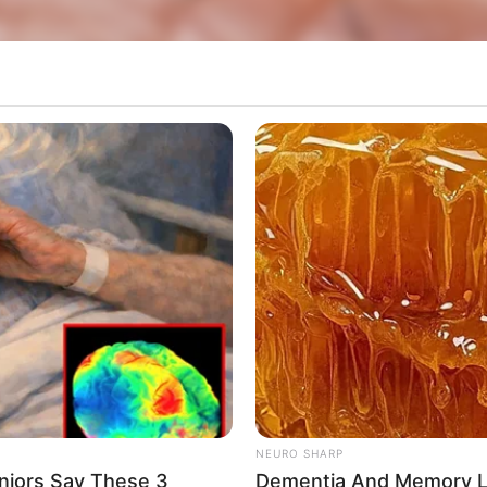
 sexta-feira (7); vítima estava internada em um hospital particular de Ba
aguarda resultado do exame para confirmar causa da morte

de Saúde de Lins investiga a morte de uma criança de 4 anos por suspe
na sexta-feira (7). A vítima estava internada em um
 que aguarda o resultado do exame das amostras
dengue na terça-feira (4). A vítima era uma mulher
NEURO SHARP
niors Say These 3
Dementia And Memory L
emiológico, divulgado na terça-feira, o municípi