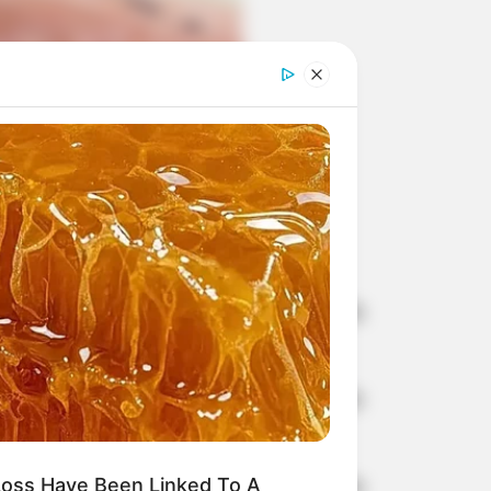
uru. Prefeitura 

ita de dengue.
 hospital particular de Bauru.
 colhidas para confirmar a causa da
 de 77 anos, diabética e portadora de
oss Have Been Linked To A
o contabiliza 799 casos positivos da