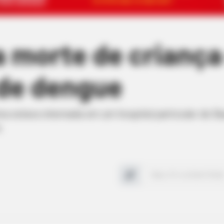
a morte de criança
 de dengue
ima estava internada em um hospital particular de Ba
.