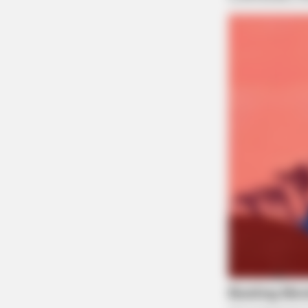
PAINFREE DEVICE
The Joint Pain Breakthrough Every