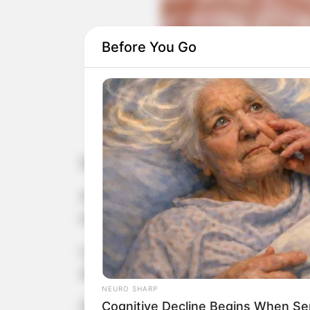
Before You Go
Morte ocorreu na
A Secretaria 
Segundo a prefeitura, a morte ocorreu 
A administração municipal informou
morte.
Lins registrou a primeira morte por 
Alzheimer.
NEURO SHARP
Cognitive Decline Begins When Se
De acordo com o último boletim epid