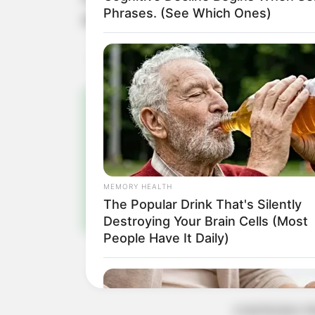
Phrases. (See Which Ones)
doença neste ano.
Pa
Fiqu
MEMORY HEALTH
The Popular Drink That's Silently
Destroying Your Brain Cells (Most
People Have It Daily)