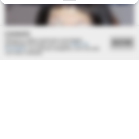
Doctors Use This Brain Age Test To Reveal Your True Age —
Try It Yourself
COOKIES
Utilizamos cookies essenciais e tecnologias
ACEITAR
semelhantes de acordo com a nossa
Política de
Privacidade
e, ao continuar navegando, você concorda
com estas condições.
NEUROMIND PRO
Japan's Oldest Doctors Say Memory Loss Isn't Age: Just
Stop Eating These 3 Foods