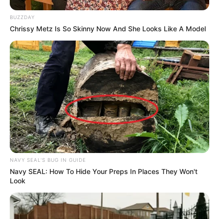
BUZZDAY
Chrissy Metz Is So Skinny Now And She Looks Like A Model
NAVY SEAL'S BUG IN GUIDE
Navy SEAL: How To Hide Your Preps In Places They Won't
Look