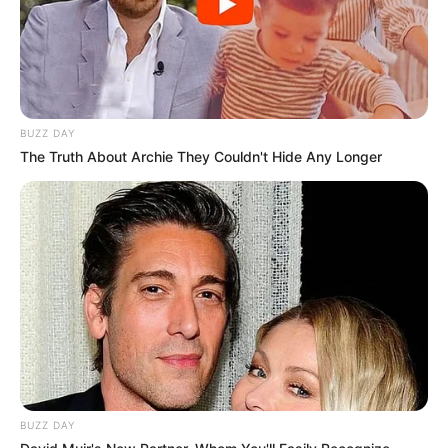
BUZZ DAY
The Truth About Archie They Couldn't Hide Any Longer
BUZZ DAY