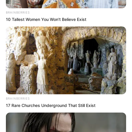
BRAINBERRIES
10 Tallest Women You Won't Believe Exist
Participe do nosso grupo do
WhatsApp!
Fique informado em tempo real sobre as principais
notícias de Paraguaçu Paulista e região
Clique aqui para entrar no grupo
BRAINBERRIES
17 Rare Churches Underground That Still Exist