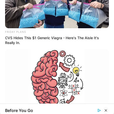
FRIDAY PLANS
CVS Hides This $1 Generic Viagra - Here's The Aisle It's
Really In.
Before You Go
GOOD TO KNOW THIS