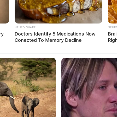
NEURO SHARP
NEUR
ry
Doctors Identify 5 Medications Now
Brai
Conected To Memory Decline
Rig