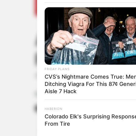
Alcoolizado, 
Rodovia Bene
FRIDAY PLANS
Além de estar embriagado, o condutor
CVS’s Nightmare Comes True: Me
Ditching Viagra For This 87¢ Gener
Aisle 7 Hack
Fonte: Repórter Sidney
22/04/2023
Foto: Ilustrativa
REGIÃO
HABERION
Colorado Elk's Surprising Respons
From Tire