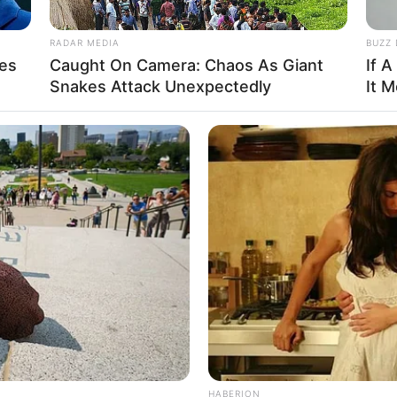
RADAR MEDIA
BUZZ 
ves
Caught On Camera: Chaos As Giant
If A
Snakes Attack Unexpectedly
It 
 de estar embriagado, o condutor não tinha Carteira Nacional de Habili
ção "Tiradentes/Impacto", a equipe do policiamen
de motocicleta.
a madrugada desta sexta-feira na SPA 442/266 k
ta.
constatado no local que pneu traseiro da moto est
, os policiais rodoviários constataram que o cond
HABERION