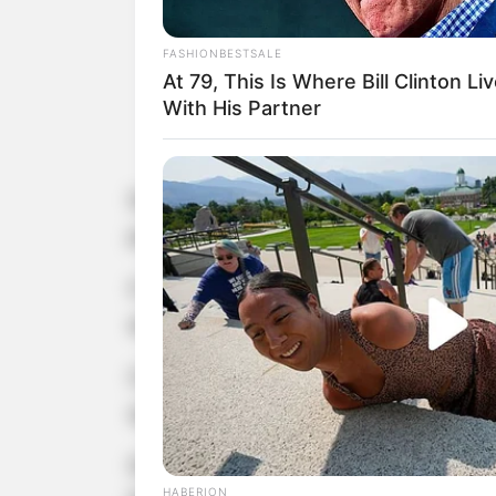
FASHIONBESTSALE
At 79, This Is Where Bill Clinton Li
With His Partner
Além
Durante o desencadeamento da Opera
para atendimento de um tombamento 
O acidente aconteceu às 02h15min d
acesso ao Anel Viário de Cândido Mo
Conforme o histórico policial, foi 
queda, porém não se feriu.
Durante o atendimento da ocorrência
HABERION