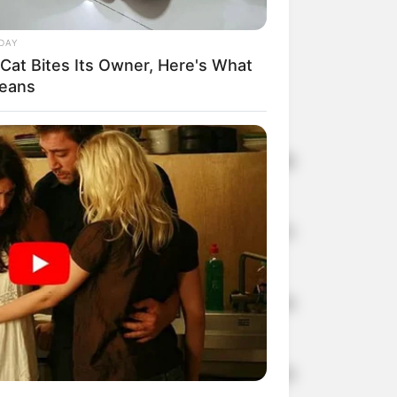
DAY
 Cat Bites Its Owner, Here's What
Means
tação
to rodoviário de Assis foi acionada
m 4,500, Rodovia Benedito Pires com
ourou, vindo o condutor a sofrer uma
utor da motocicleta não tem Carteira