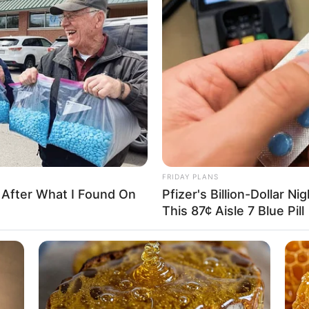
FRIDAY PLANS
 After What I Found On
Pfizer's Billion-Dollar N
This 87¢ Aisle 7 Blue Pill