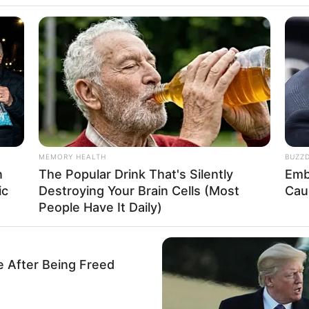
motociclista sofr
dito Pires em Cân
MEMORY HEALTH
BUZZ
 não tinha Carteira Nacional de Habilitação.
n
The Popular Drink That's Silently
Emb
ic
Destroying Your Brain Cells (Most
Cau
People Have It Daily)
e After Being Freed