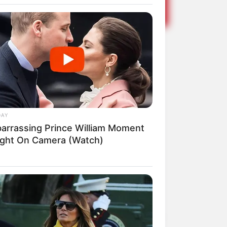
e queda na
dido Mota
DAY
arrassing Prince William Moment
ght On Camera (Watch)
Share
Facebook
WhatsApp
Telegram
Messenger
X