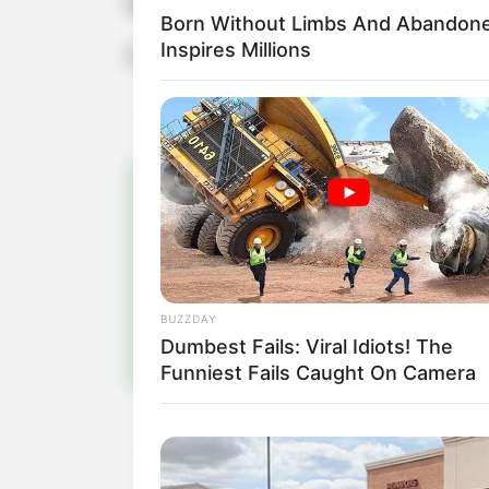
Nacional de Habilitação e conduzia o
Born Without Limbs And Abandon
Inspires Millions
Foi feito Boletim de ocorrência no lo
Pa
Fiqu
BUZZDAY
Dumbest Fails: Viral Idiots! The
Funniest Fails Caught On Camera