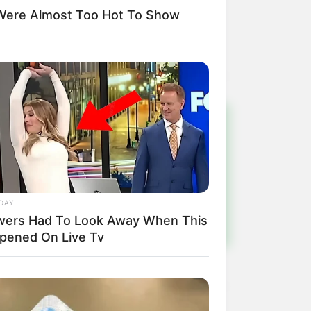
Were Almost Too Hot To Show
nte habilitada.
!
ulista e região
DAY
wers Had To Look Away When This
pened On Live Tv