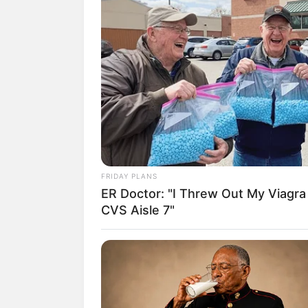
FRIDAY PLANS
ER Doctor: "I Threw Out My Viagra
CVS Aisle 7"