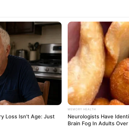
ALECIMENTO
FALE CONOSCO
VC REPÓRTER
MEMORY HEALTH
 Loss Isn't Age: Just
Neurologists Have Ident
Brain Fog In Adults Over