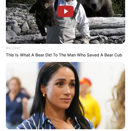
BUZZDAY
This Is What A Bear Did To The Man Who Saved A Bear Cub