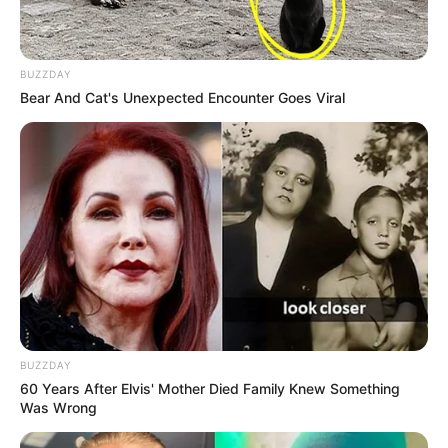
BUZZDAY
Bear And Cat's Unexpected Encounter Goes Viral
BUZZDAY
60 Years After Elvis' Mother Died Family Knew Something
Was Wrong