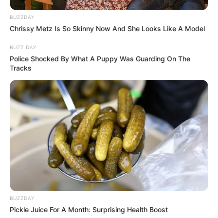
BUZZDAY
Chrissy Metz Is So Skinny Now And She Looks Like A Model
BUZZ DAY
Police Shocked By What A Puppy Was Guarding On The
Tracks
Participe do nosso grupo do
WhatsApp!
Fique informado em tempo real sobre as principais
notícias de Paraguaçu Paulista e região
Clique aqui para entrar no grupo
BUZZDAY
Pickle Juice For A Month: Surprising Health Boost