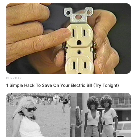
2023
As vagas são para cursos técnicos de Administração e
Agroindústria, ambos no período noturno; confira o que
fazem os profisisonais dessas áreas.
Fonte: Da Redação
24/04/2023
Foto: Reprodução
VESTIULINHO ETEC
BUZZDAY
1 Simple Hack To Save On Your Electric Bill (Try Tonight)
Share
Facebook
WhatsApp
Telegram
Messenger
X