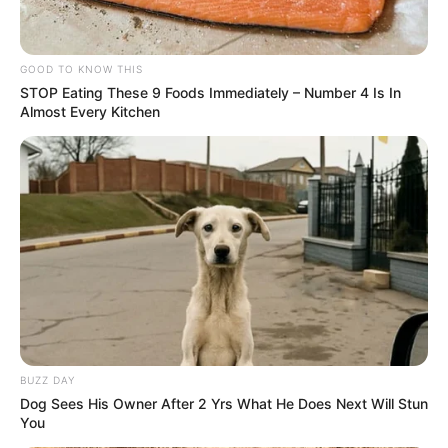
GOOD TO KNOW THIS
STOP Eating These 9 Foods Immediately – Number 4 Is In
Almost Every Kitchen
BUZZ DAY
Dog Sees His Owner After 2 Yrs What He Does Next Will Stun
You