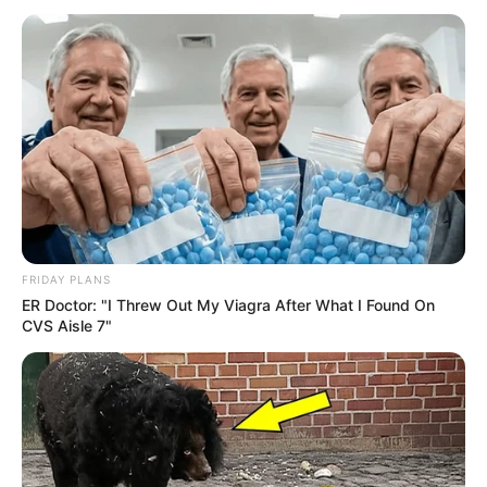
FRIDAY PLANS
ER Doctor: "I Threw Out My Viagra After What I Found On
CVS Aisle 7"