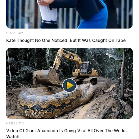
BUZZ DAY
Kate Thought No One Noticed, But It Was Caught On Tape
HABERION
Video Of Giant Anaconda Is Going Viral All Over The World.
Watch