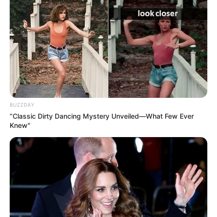
BUZZDAY
“Classic Dirty Dancing Mystery Unveiled—What Few Ever
Participe do nosso grupo do
Knew"
WhatsApp!
Fique informado em tempo real sobre as principais
notícias de Paraguaçu Paulista e região
Clique aqui para entrar no grupo