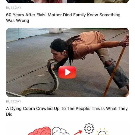
BUZZDAY
60 Years After Elvis' Mother Died Family Knew Something
Was Wrong
Share
Facebook
WhatsApp
Telegram
Messenger
X
BUZZDAY
A Dying Cobra Crawled Up To The People: This Is What They
Did