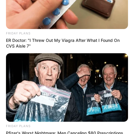
FRIDAY PLANS
ER Doctor: "I Threw Out My Viagra After What I Found On
CVS Aisle 7"
FRIDAY PLANS
Pfizer's Worst Nightmare: Men Canceling $80 Prescriptions