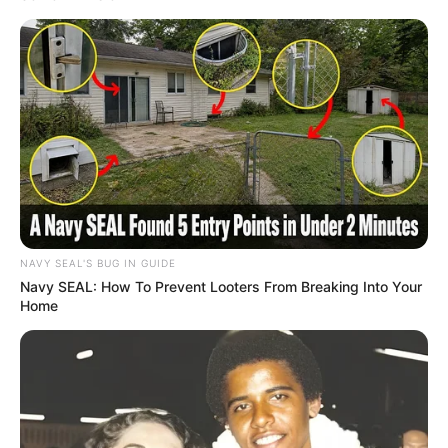
Deixe um Comentário
NAVY SEAL'S BUG IN GUIDE
Navy SEAL: How To Prevent Looters From Breaking Into Your
Home
VEJA TAMBÉM