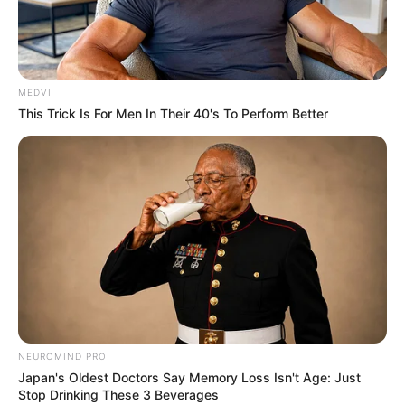
MEDVI
This Trick Is For Men In Their 40's To Perform Better
NEUROMIND PRO
Japan's Oldest Doctors Say Memory Loss Isn't Age: Just
Stop Drinking These 3 Beverages