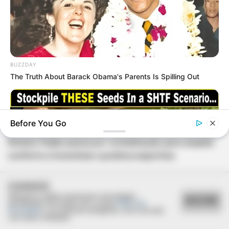
BUZZDAY
The Truth About Barack Obama's Parents Is Spilling Out
REVITALIZAÇÃO
Before You Go
Ginásio Feijão passa por revitalização para ampliar
conforto e incentivar a prática esportiva
COOKIES
Utilizamos cookies essenciais e tecnologias
ACEITAR
semelhantes de acordo com a nossa
Política de
Privacidade
e, ao continuar navegando, você concorda
NAVY SEAL'S BUG IN GUIDE
com estas condições.
Skip These Seeds And Starve In The Next Crisis