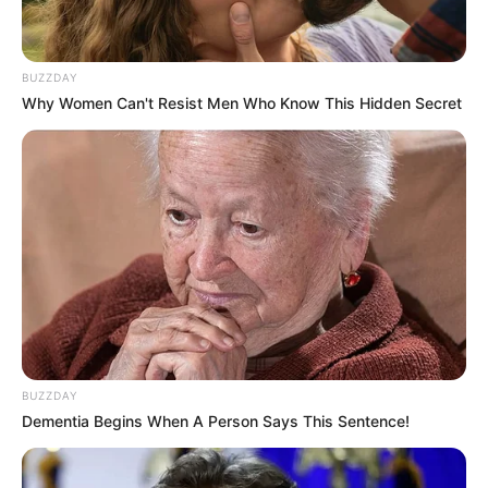
BUZZDAY
Why Women Can't Resist Men Who Know This Hidden Secret
BUZZDAY
Dementia Begins When A Person Says This Sentence!