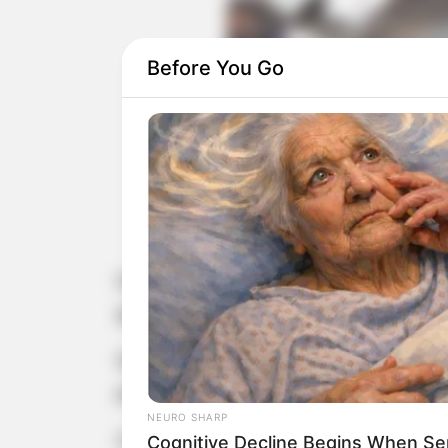
Before You Go
Uma carreta também
Jo
Um acidente envolvendo um caminhã
gravemente feridas, na noite de terç
De acordo com a Polícia Rodoviária, 
próximo ao quilômetro 521, um caminhã
NEURO SHARP
Com o impacto, o guincho invadiu a p
Cognitive Decline Begins When Se