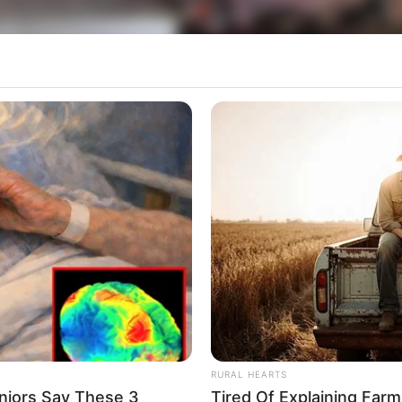
 se envolveu no acidente, registrado próximo ao quilômetro 521 da R
ão Ribeiro de Barros (SP-294); vítimas foram socorridas em estado gr
o, uma carreta e um ônibus rebocado por um ca
a-feira (2), na Rodovia Comandante João Ribeiro de
o caminhão guincho seguia no sentido Tupã-Hercul
o bateu na traseira do ônibus. A batida foi regist
RURAL HEARTS
ista contrária e bateu de frente com uma carreta, 
niors Say These 3
Tired Of Explaining Far