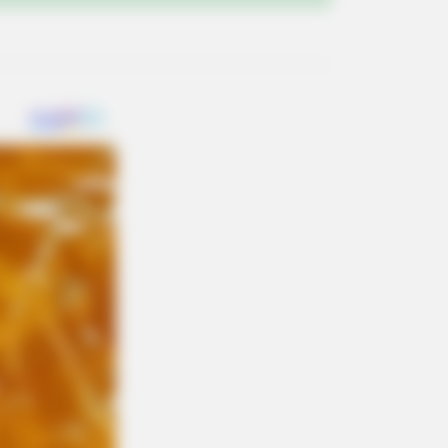
fe? Try Not To Smile When You