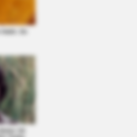
DAY
 Equine Woman You've Never
n Before