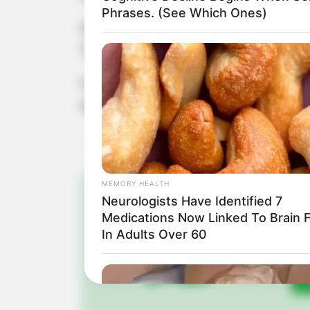
Phrases. (See Which Ones)
Os dois ocupantes do caminhão guinch
Tupã. Não há informações sobre o es
Corpo de Bombeiros, Polícia Rodoviá
local para atender a ocorrência.
MEMORY HEALTH
Neurologists Have Identified 7
Pa
Medications Now Linked To Brain 
In Adults Over 60
Fiqu