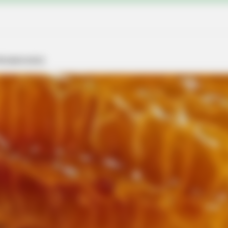
BUZZ DAY
nee Arthritis Trick
Remember Tiger's Ex-Wi
See Her Now