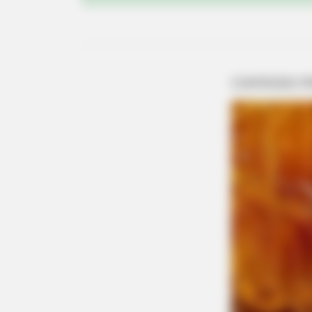
FORGE BODY
Orthopedist: Very Few Know This K