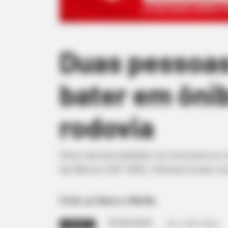
Duas pessoas
bater em ôni
rodovia
Uma carreta também se envolveu no 
de Barros (SP-294). Vítimas foram s
Fonte: g1 Bauru e Marília
03/05/2023
Foto: João Trentini
ACIDENTE