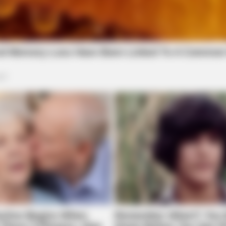
BUZZ DAY
BUZZ 
Malia Obama's Transformation Is A
The
s
Sight To See
See