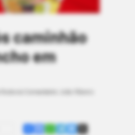
ós caminhão
incho em
a Rodovia Comandante João Ribeiro
Share
Facebook
WhatsApp
Telegram
Messenger
X