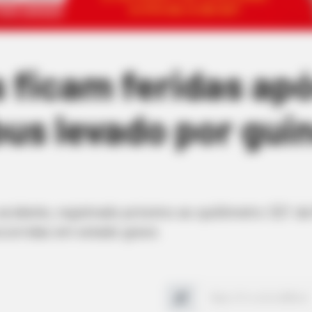
 ficam feridas ap
bus levado por gu
acidente, registrado próximo ao quilômetro 521 d
ocorridas em estado grave.