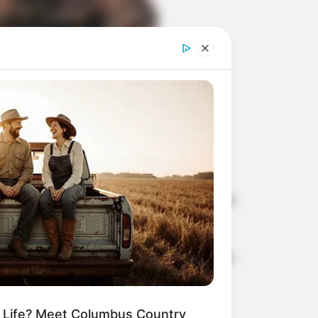
odovia Comandante 

ave
minhão guincho deixou duas pessoas
 Barros, a SP-294, em Tupã.
ândia, tracionando um ônibus, quando,
rada por volta das 20h.
com placas de Pelotas (RS).
m Life? Meet Columbus Country