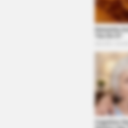
ROOM30
5 AI Side Hustles Tested For 3
Months. Here Are The Real Result