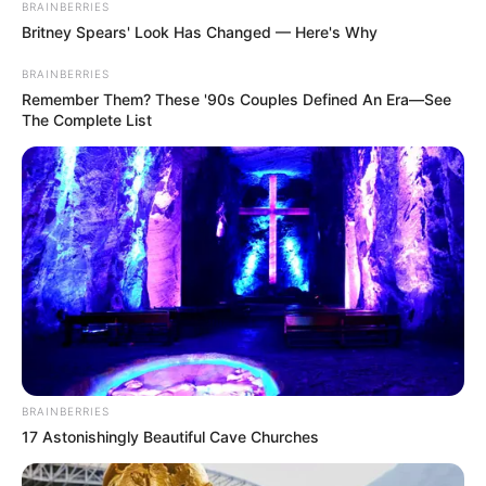
semanais; podem se inscrever estudantes do nível
BRAINBERRIES
superior.
Britney Spears' Look Has Changed — Here's Why
BRAINBERRIES
Fonte: Da Redação
Remember Them? These '90s Couples Defined An Era—See
The Complete List
09/05/2023
ESTÁGIO REMUNERADO
Foto: Alexandre Sá/EPTV
Share
Facebook
WhatsApp
Telegram
Messenger
X
BRAINBERRIES
17 Astonishingly Beautiful Cave Churches