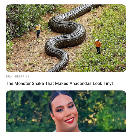
BRAINBERRIES
The Monster Snake That Makes Anacondas Look Tiny!