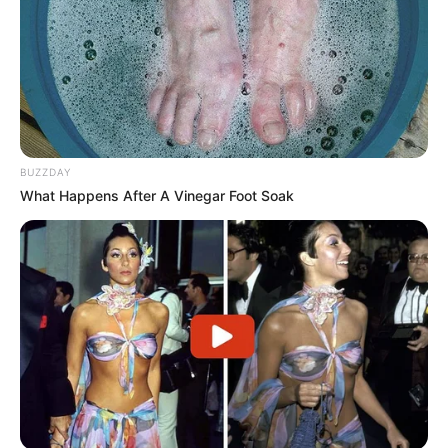
BUZZDAY
What Happens After A Vinegar Foot Soak