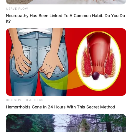
NERVE FLOW
Neuropathy Has Been Linked To A Common Habit. Do You Do
It?
DIGESTIVE HEALTH US
Hemorrhoids Gone In 24 Hours With This Secret Method