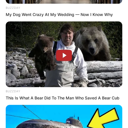
BUZZDAY
My Dog Went Crazy At My Wedding — Now I Know Why
BUZZDAY
This Is What A Bear Did To The Man Who Saved A Bear Cub