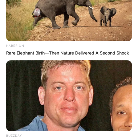
"Foi aberto um Inquérito Policial Militar para apurar as
circunstâncias dos fatos", concluiu a PM.
HABERION
Rare Elephant Birth—Then Nature Delivered A Second Shock
Participe do nosso grupo do
WhatsApp!
Fique informado em tempo real sobre as principais
BUZZDAY