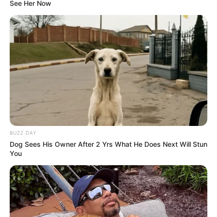
See Her Now
BUZZ DAY
Dog Sees His Owner After 2 Yrs What He Does Next Will Stun
You