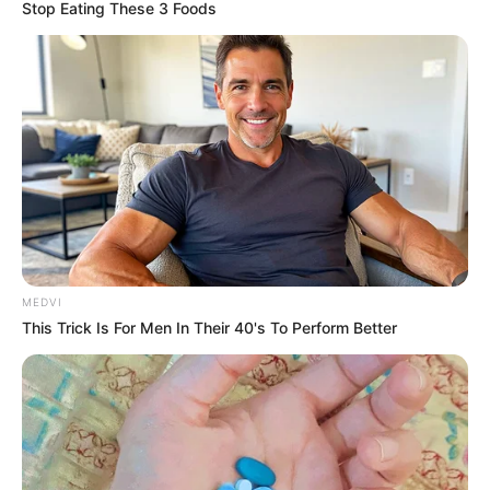
Stop Eating These 3 Foods
MEDVI
This Trick Is For Men In Their 40's To Perform Better