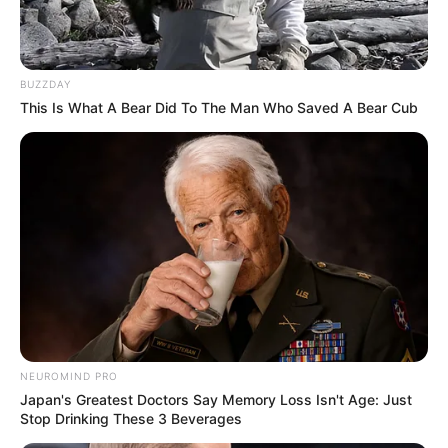
BUZZDAY
This Is What A Bear Did To The Man Who Saved A Bear Cub
NEUROMIND PRO
Japan's Greatest Doctors Say Memory Loss Isn't Age: Just
Stop Drinking These 3 Beverages