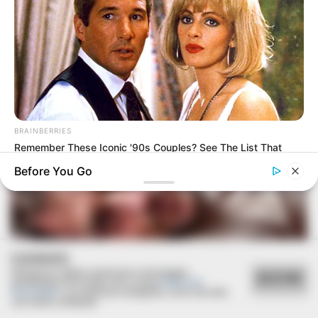
BRAINBERRIES
Remember These Iconic '90s Couples? See The List That
Defined A Generation
Before You Go
COOKIES
Utilizamos cookies essenciais e tecnologias
ACEITAR
semelhantes de acordo com a nossa
Política de
Privacidade
e, ao continuar navegando, você concorda
com estas condições.