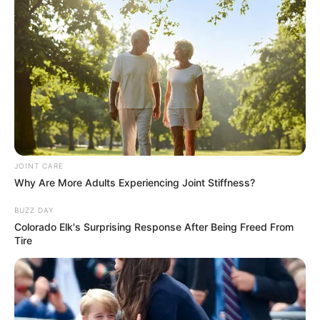
acompanhamento com nutricionista e futuramente para
gestantes.
“Hoje é uma realidade, hoje nós temos a certeza que a
piscina funciona e que toda a comunidade poderá usufruir
dos benefícios que a água pode trazer”, destacou Júlio
César Almeida, diretor de Esporte e Lazer.
“Essa piscina vai formar grandes atletas, essa é a nossa
esperança e o nosso sonho”, finalizou o prefeito Antian.
Confira o vídeo do dia da inauguração:
JOINT CARE
Why Are More Adults Experiencing Joint Stiffness?
BUZZ DAY
Colorado Elk's Surprising Response After Being Freed From
Tire