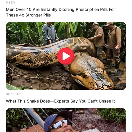
MEDVI
Men Over 40 Are Instantly Ditching Prescription Pills For
These 4x Stronger Pills
BUZZDAY
What This Snake Does—Experts Say You Can't Unsee It