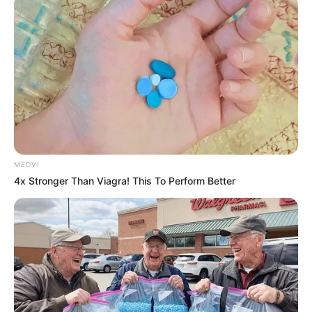
solar fotovoltaico da piscina
semiolímpica de Paraguaçu; VEJA
VÍDEO
A piscina semiolímpica tem capacidade de 800 mil litros de
água; sistema de energia fotovoltaico será para o
aquecimento do complexo para o atendimento aos usuários
e economia aos cofres públicos.
MEDVI
Fonte: Assessoria
4x Stronger Than Viagra! This To Perform Better
23/05/2023
Foto: Reprodução
INAUGURAÇÃO
Share
Facebook
WhatsApp
Telegram
Messenger
X