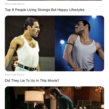
BRAINBERRIES
Participe do nosso grupo do
Top 8 People Living Strange But Happy Lifestyles
WhatsApp!
Fique informado em tempo real sobre as principais
notícias de Paraguaçu Paulista e região
Clique aqui para entrar no grupo
BRAINBERRIES
Did They Lie To Us In This Movie?