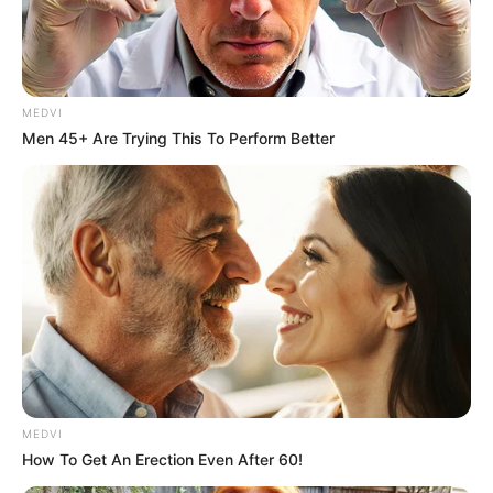
MEDVI
Men 45+ Are Trying This To Perform Better
MEDVI
How To Get An Erection Even After 60!