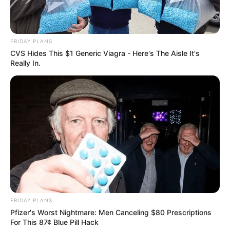
FRIDAY PLANS
CVS Hides This $1 Generic Viagra - Here's The Aisle It's
Really In.
A piscina semiolímpica tem capacidade de 800 mil litros de água; 
sistema de energia fotovoltaico será para o aquecimento 

do complexo para o melhor atendimento aos usuários e 
economia aos cofres públicos
A Prefeitura de Paraguaçu Paulista, por meio do
FRIDAY PLANS
Departamento Municipal de Esporte e Lazer, realizou na
Pfizer's Worst Nightmare: Men Canceling $80 Prescriptions
última sexta-feira (19), a inauguração do sistema de energia
For This 87¢ Blue Pill Hack