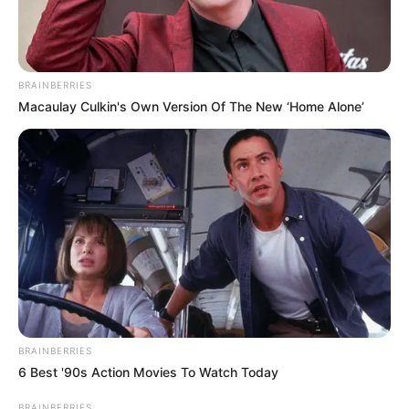
BRAINBERRIES
Macaulay Culkin's Own Version Of The New ‘Home Alone’
BRAINBERRIES
6 Best '90s Action Movies To Watch Today
BRAINBERRIES