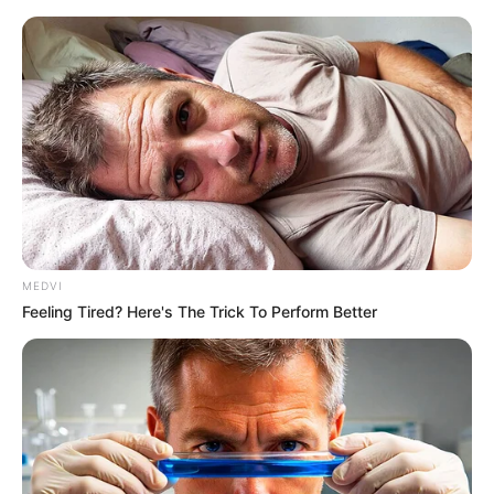
MEDVI
Feeling Tired? Here's The Trick To Perform Better