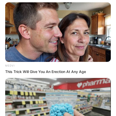
MEDVI
This Trick Will Give You An Erection At Any Age