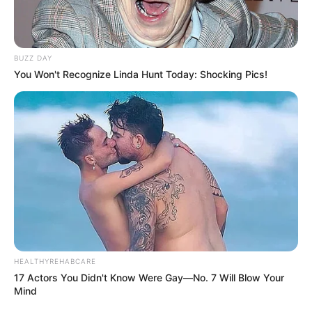
BUZZ DAY
You Won't Recognize Linda Hunt Today: Shocking Pics!
HEALTHYREHABCARE
17 Actors You Didn't Know Were Gay—No. 7 Will Blow Your
Mind