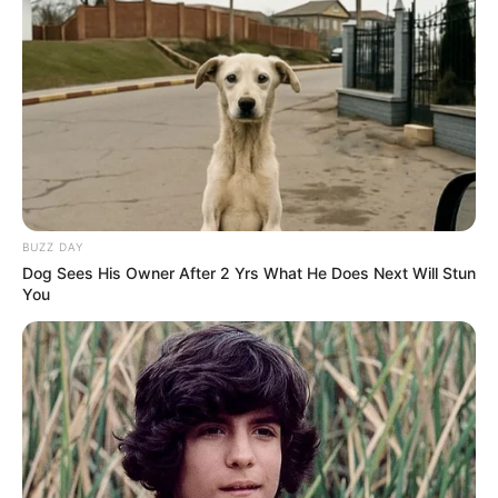
BUZZ DAY
Dog Sees His Owner After 2 Yrs What He Does Next Will Stun
You