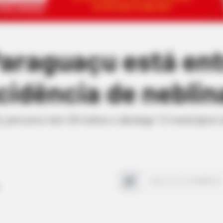
araguaçu está ent
cidência de neblin
percurso tem 20 trehos e abrange 12 municípios da