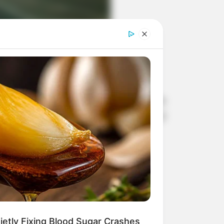
ulista, entre eles está Paraguaçu
alha rodoviária. O percurso completo
do de São Paulo (Artesp), abrange 12
sp)
etly Fixing Blood Sugar Crashes