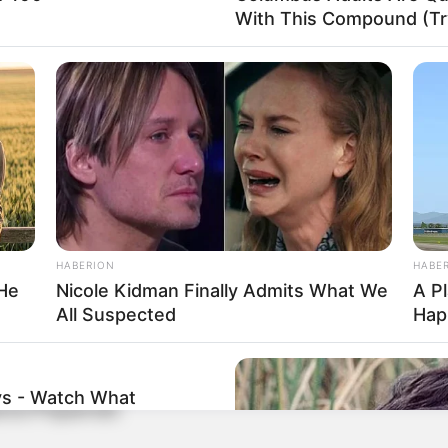
With This Compound (Try
Regente Feijó
ó
/Presidente Prudente
rudente
HABERION
HABE
hado
 He
Nicole Kidman Finally Admits What We
A P
ado/Presidente Bernardes
All Suspected
Hap
rnardes/Santo Anastácio
cio
ys - Watch What
io/Piquerobi