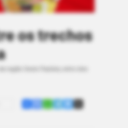
re os trechos
a
 região Oeste Paulista, entre eles
Share
Facebook
WhatsApp
Telegram
Messenger
X