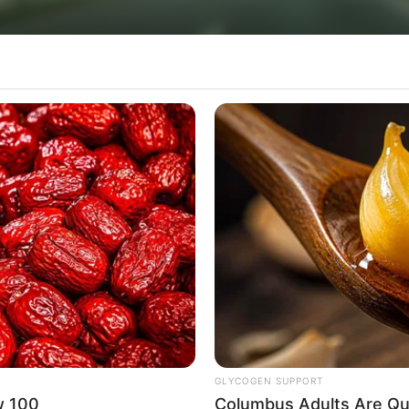
0), percurso tem 20 trehos e abrange 12 municípios da região Oeste Pa
20 trechos com maior incidência de neblina na m
270) e, conforme a Agência de Transporte do Esta
neblina na Rodovia Raposo Tavares (Fonte: Arte
GLYCOGEN SUPPORT
ulista/Rancharia
w 100
Columbus Adults Are Qui