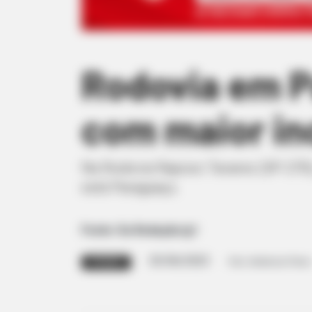
Rodovia em P
com maior in
Na Rodovia Raposo Tavares (SP-270), 
está Paraguaçu.
Fonte: Da Redação/g1
03/06/2023
Foto: Anderson Peres
ATENÇÃO!