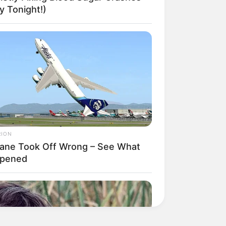
 Tonight!)
RION
lane Took Off Wrong – See What
pened