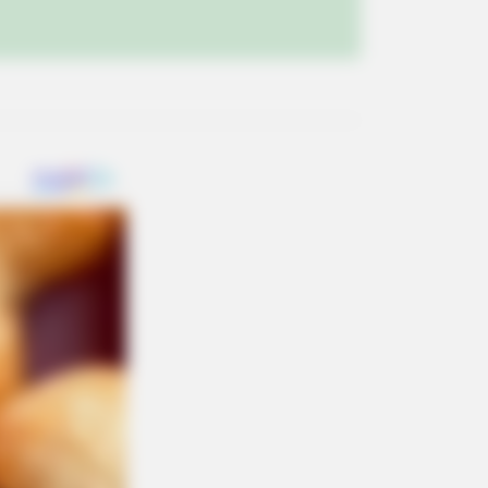
 Bad That They Became Instant
BERRIES