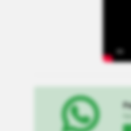
BRAINBERRIES
Who Will Be the Next James Bond
So Far
Pa
Fiqu