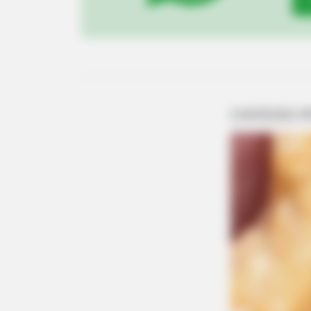
BRAINBERRIES
90s Hair Trends That Screamed
"Please Don't Try"
BRAINBERRIES
Take A Look At Demi Moore's Most
Roles
BRAINBERRIES