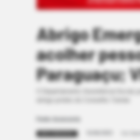
Abrigo Emerg
acolher pess
Paraguaçu; 
O Departamento Assistência Social, 
antigo prédio do Conselho Tutelar.
Fonte: Assessoria
16/06/2023
Foto: Rep
ABRIGO EMERGENCIAL