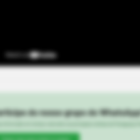
BRAINBERRIES
? Here's What We Know
The Most Surprising Th
BRAIN
Rem
Cou
rticipe do nosso grupo do WhatsApp
Com
e informado em tempo real sobre as principais notícias de Paraguaçu Pa
Clique aqui para entrar no grupo