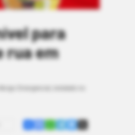
ível para
e rua em
brigo Emergencial, instalado no
Share
Facebook
WhatsApp
Telegram
Messenger
X