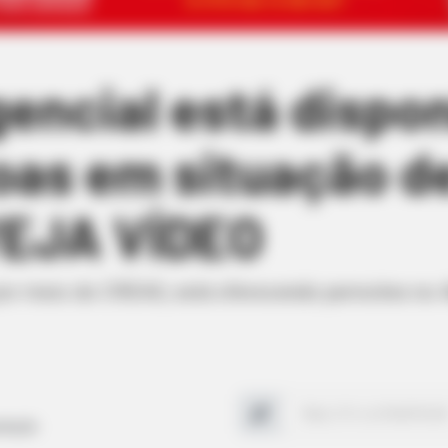
encial está dispon
oas em situação d
VEJA VÍDEO
por meio do CREAS, está oferecendo pernoites no A
rodução