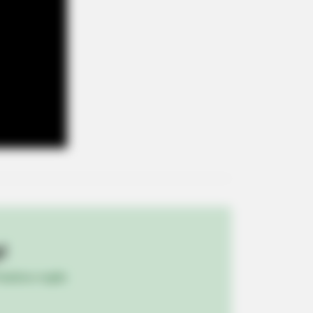
ings About FIFA World Cup 2026
BERRIES
ember Them? These '90s
ples Defined An Era—See The
!
plete List
ulista e região