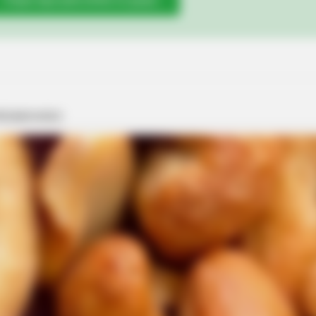
BRAINBERRIES
Mystery Solved: Here's Why These 9
Actors Left Their TV Shows
BRAINBERRIES
 Iconic And Provocative
These 6 Movies Were So
Classics
BRAINBERRIES
Enter A World Of Weirdness: 8 Horror
Movies Where Nobody Dies
BRAIN