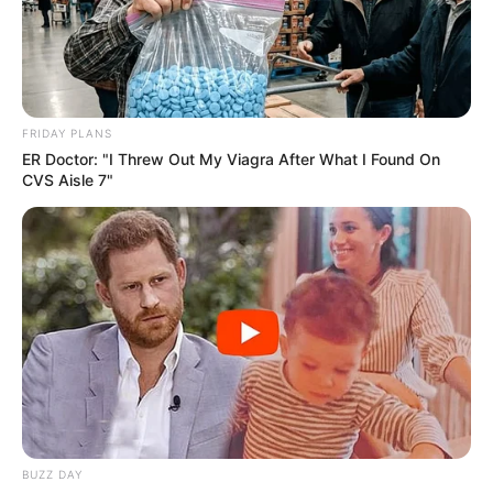
FRIDAY PLANS
ER Doctor: "I Threw Out My Viagra After What I Found On
CVS Aisle 7"
BUZZ DAY