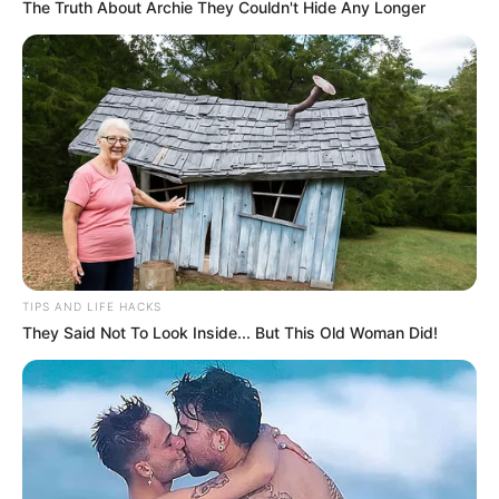
The Truth About Archie They Couldn't Hide Any Longer
TIPS AND LIFE HACKS
They Said Not To Look Inside... But This Old Woman Did!