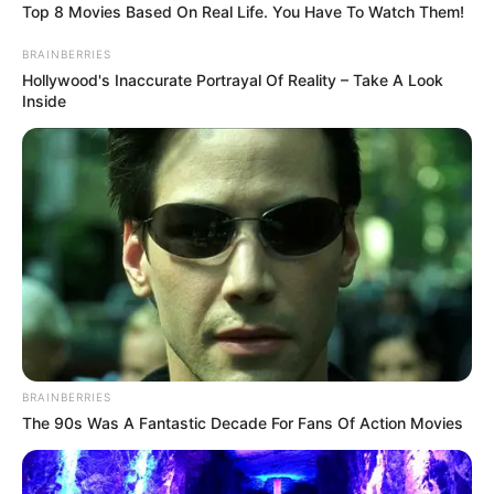
Departamento de Esporte e Lazer
Top 8 Movies Based On Real Life. You Have To Watch Them!
segue preparativos para adaptar
BRAINBERRIES
Hollywood's Inaccurate Portrayal Of Reality – Take A Look
piscina para aulas de
Inside
hidroginástica
Departamento de Esporte e Lazer segue preparativos para
adaptar piscina para aulas de hidroginástica.
Fonte: Assessoria
24/06/2023
Foto: Divulgação
ESPORTE
BRAINBERRIES
The 90s Was A Fantastic Decade For Fans Of Action Movies
Share
Facebook
WhatsApp
Telegram
Messenger
X