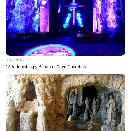
BRAINBERRIES
17 Astonishingly Beautiful Cave Churches
Departamento de Esporte e Lazer segue preparativos para 
adaptar piscina para aulas de hidroginástica
O Departamento de Esporte e Lazer da Prefeitura Municipal
segue os preparativos na Piscina Municipal para o início
das aulas de hidroginástica. Seguindo as orientações dos
professores contratados para ministrar as atividades
aquáticas, a piscina sofreu uma série de adaptações, haja