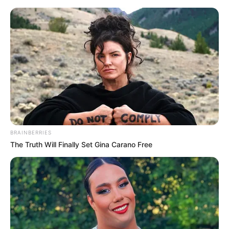
BRAINBERRIES
The Truth Will Finally Set Gina Carano Free