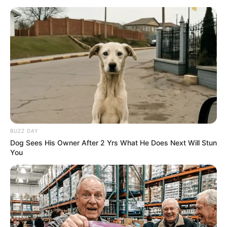
BUZZ DAY
Dog Sees His Owner After 2 Yrs What He Does Next Will Stun
You