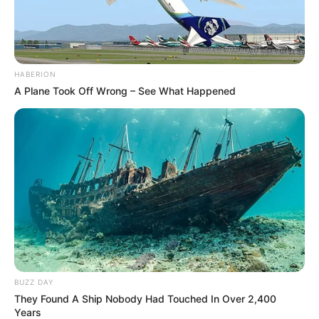
HABERION
A Plane Took Off Wrong – See What Happened
BUZZ DAY
They Found A Ship Nobody Had Touched In Over 2,400
Years