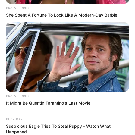
BRAINBERRIES
Participe do nosso grupo do
She Spent A Fortune To Look Like A Modern-Day Barbie
WhatsApp!
Fique informado em tempo real sobre as principais
notícias de Paraguaçu Paulista e região
Clique aqui para entrar no grupo
BRAINBERRIES
It Might Be Quentin Tarantino's Last Movie
BUZZ DAY
Suspicious Eagle Tries To Steal Puppy - Watch What
Happened