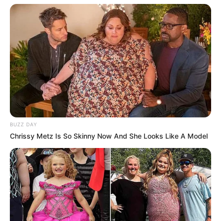
BUZZ DAY
Chrissy Metz Is So Skinny Now And She Looks Like A Model