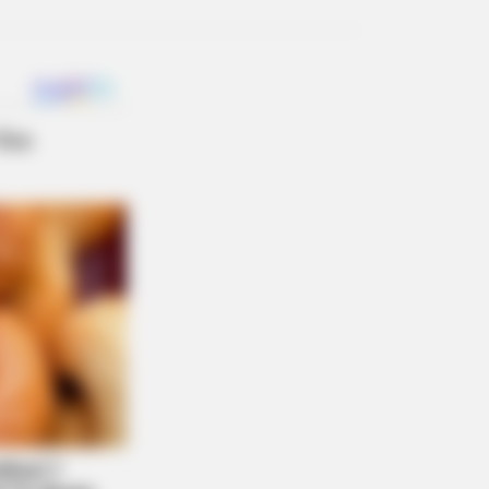
AVORITE
this ordinary drink is the secret
eeling your best every day