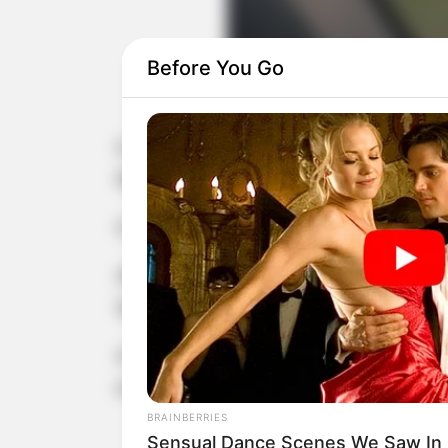
Before You Go
O passageiro de uma van que transp
Ribeiro de Barros (SP-255) após o veí
O acidente aconteceu no Km 198 Leste
Até o momento, o trânsito no senti
Serviço de Atendimento Móvel de Urgê
A Polícia Rodoviária informou que 
morreu ainda não foi divulgado. Info
BRAINBERRIES
Sensual Dance Scenes We Saw In