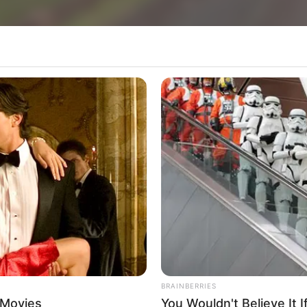
ortava pacientes morreu na manhã desta quarta-fe
culo, com placas de Paraguaçu Paulista, colidir co
 da rodovia, em Jaú, logo depois do pedágio e da 
do Bauru – Jaú está parcialmente interditado. 
ncia da concessionária que administra a via estão
o veículo trazia pacientes de Paraguaçu Paulis
rmações sobre outros feridos não foram confirmadas
BRAINBERRIES
 Movies
You Wouldn't Believe It 