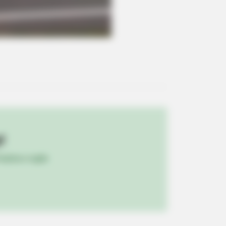
s the secret to feeling your best
!
ulista e região