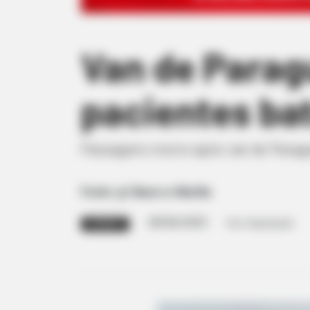
Van de Parag
pacientes ba
Passageiro morre após van de Paragua
Fonte: g1 Bauru e Marília
28/06/2023
Foto: Reprodução
ACIDENTE