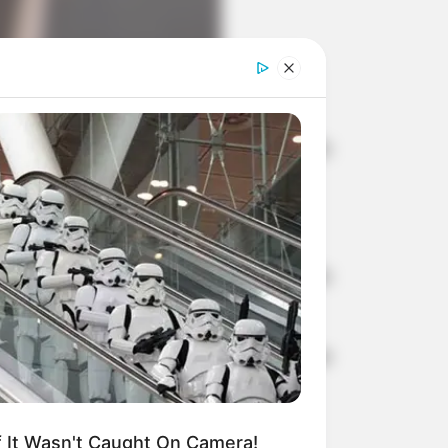
ira (28) na rodovia Comandante João
ntra a traseira de um caminhão.
ponte sobre o Rio Tietê.
Viaturas do Corpo de Bombeiros e do
 no local.
ta. Porém, o nome do passageiro que
 pela Polícia Rodoviária.
If It Wasn't Caught On Camera!