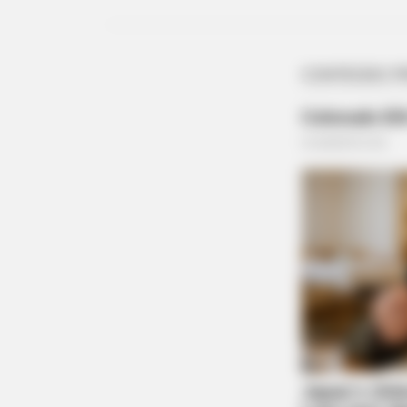
BRAINBERRIES
Films To Make You Question
Everything You Know About Cine
BRAINBERRIES