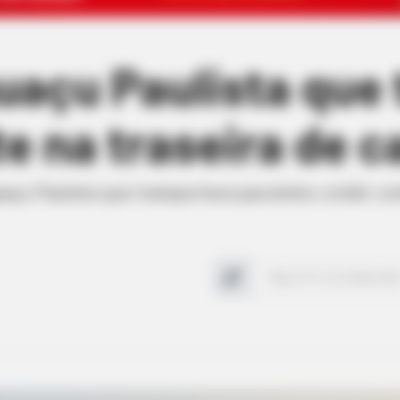
uaçu Paulista que
te na traseira de 
çu Paulista que transportava pacientes colidir con