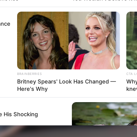
ance
BRAINBERRIES
CTA 
Britney Spears' Look Has Changed —
Why
Here's Why
kne
e His Shocking