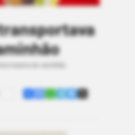
 transportava
caminhão
tra traseira de caminhão.
Share
Facebook
WhatsApp
Telegram
Messenger
X