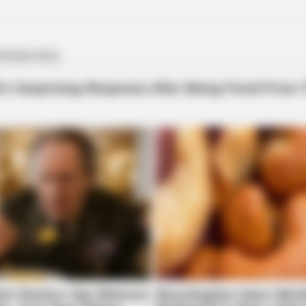
BRAINBERRIES
CTA F
Unveiling Hypocrisy: 15 Taboos The
Why 
ma
Bible Condemns!
to f
CTA LOVE