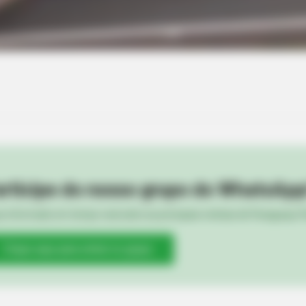
CTA FAVORITE
Why this ordinary drink i
every day
rticipe do nosso grupo do WhatsApp
e informado em tempo real sobre as principais notícias de Paraguaçu Pa
Clique aqui para entrar no grupo