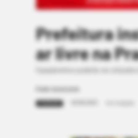
Prefeitura in
ar livre na P
Equipamentos poderão ser utilizados
Fonte: Assessoria
30/06/2023
Foto: Divulgação
PLAYGROUND