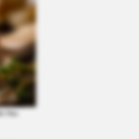
ll That Luxury For Mere $1.6 Mil?