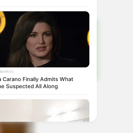
!
ulista e região
BERRIES
a Carano Finally Admits What
e Suspected All Along