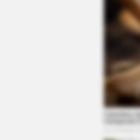
BRAINBERRIES
These Wedding Dance Moves Brok