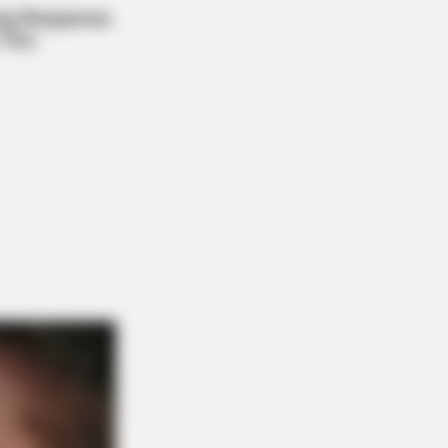
BERRIES
 90s Was A Fantastic Decade For
s Of Action Movies
ce Scenes Still Trending