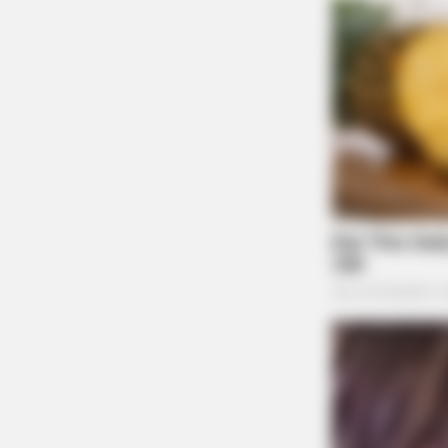
BRAINBERRIES
See How The Blue Lagoon Cast H
Changed After 46 Years
BRAINBERRIES
The World Cup 2026 Facts Fans Ca