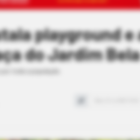
stala playground 
raça do Jardim Bela
 por toda a população.