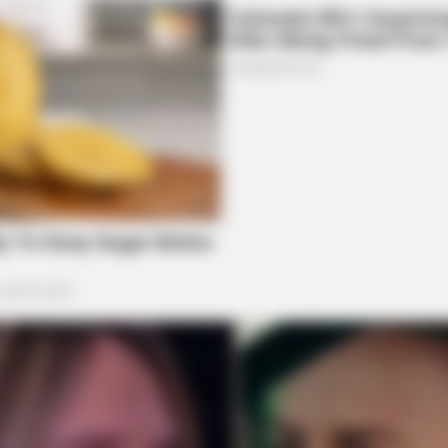
BRAINBERRIES
BRAIN
as
Critics Were Impressed By The Way
The
She Portrayed Grace Kelly
Fan
BRAINBERRIES
n't Stop Talking About
Bollywood’s Boldest Dan