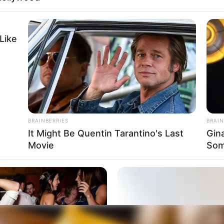
Like
rticipe do nosso grupo do WhatsApp
e informado em tempo real sobre as principais notícias de Paraguaçu Pa
Clique aqui para entrar no grupo
BRAINBERRIES
BRAIN
It Might Be Quentin Tarantino's Last
Gin
Movie
Som