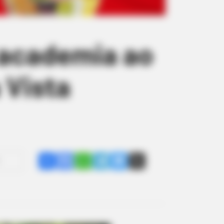
e academia ao
 Vista
Share
Facebook
WhatsApp
Telegram
Messenger
X