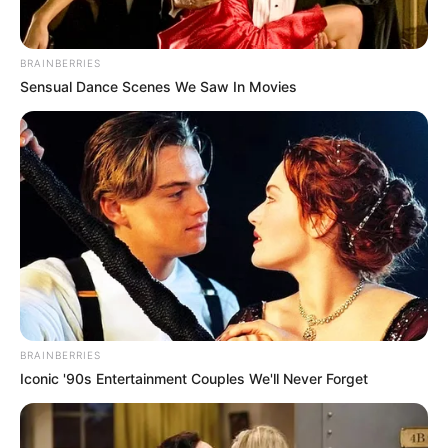
Perfil das vítimas desses acidentes é majoritariamente
masculino. Isso porque 85% das hospitalizações envolvem
homens, enquanto 89% das mortes causadas pelo álcool
BRAINBERRIES
são de pessoas do sexo masculino.
Sensual Dance Scenes We Saw In Movies
Fonte: Da Redação
30/06/2023
Foto: Ilustrativa
TRÂNSITO SEGURO
Share
Facebook
WhatsApp
Telegram
Messenger
X
BRAINBERRIES
Iconic '90s Entertainment Couples We'll Never Forget