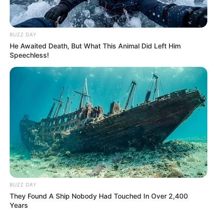
BUZZ DAY
He Awaited Death, But What This Animal Did Left Him
Speechless!
BUZZ DAY
They Found A Ship Nobody Had Touched In Over 2,400
Years