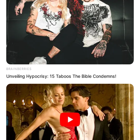
BRAINBERRIES
Unveiling Hypocrisy: 15 Taboos The Bible Condemns!
Álcool no trânsito mata 1,2
brasileiro por hora, revela
pesquisa