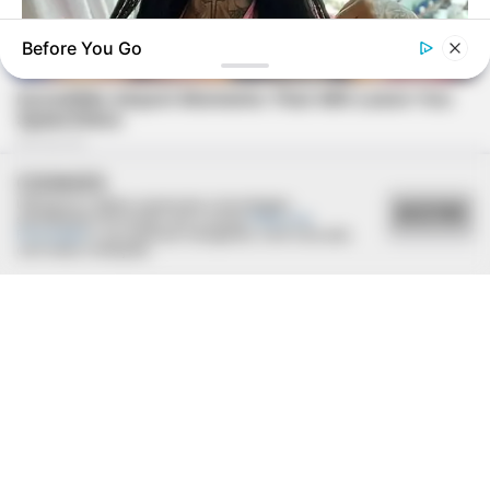
Before You Go
BRAINBERRIES
She Spent A Fortune To Look Like A Modern-Day Barbie
COOKIES
Utilizamos cookies essenciais e tecnologias
ACEITAR
semelhantes de acordo com a nossa
Política de
Privacidade
e, ao continuar navegando, você concorda
com estas condições.
BRAINBERRIES
The Best Tarantino Movie Yet