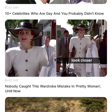
BUZZ DAY
10+ Celebrities Who Are Gay And You Probably Didn't Know
BUZZ DAY
Nobody Caught This Wardrobe Mistake In 'Pretty Woman',
Until Now