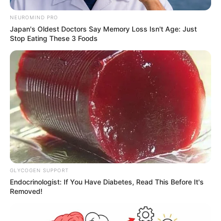
neuromotoras”, finalizou.
NEUROMIND PRO
Japan's Oldest Doctors Say Memory Loss Isn't Age: Just
Stop Eating These 3 Foods
Participe do nosso grupo do
WhatsApp!
GLYCOGEN SUPPORT
Endocrinologist: If You Have Diabetes, Read This Before It's
Fique informado em tempo real sobre as principais
Removed!
notícias de Paraguaçu Paulista e região