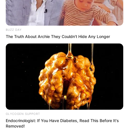
BUZZ DAY
The Truth About Archie They Couldn't Hide Any Longer
GLYCOGEN SUPPORT
Endocrinologist: If You Have Diabetes, Read This Before It's
Removed!