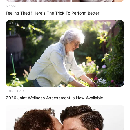
MEDVI
Feeling Tired? Here's The Trick To Perform Better
Participe do nosso grupo do
WhatsApp!
Fique informado em tempo real sobre as principais
notícias de Paraguaçu Paulista e região
Clique aqui para entrar no grupo
JOINT CARE
2026 Joint Wellness Assessment Is Now Available