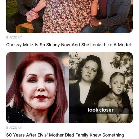
BUZZDAY
Chrissy Metz Is So Skinny Now And She Looks Like A Model
TJ - SP divulga edital do Concurso
Público com 88 vagas
Oportunidades são destinadas a profissionais que tenham
nível superior em qualquer área; confira.
Fonte: Da Redação
10/07/2023
Foto: Ilustrativa
CONCURSO PÚBLICO
BUZZDAY
60 Years After Elvis' Mother Died Family Knew Something