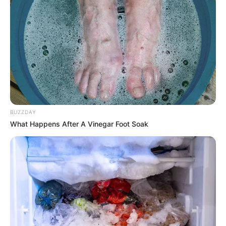
BUZZDAY
What Happens After A Vinegar Foot Soak