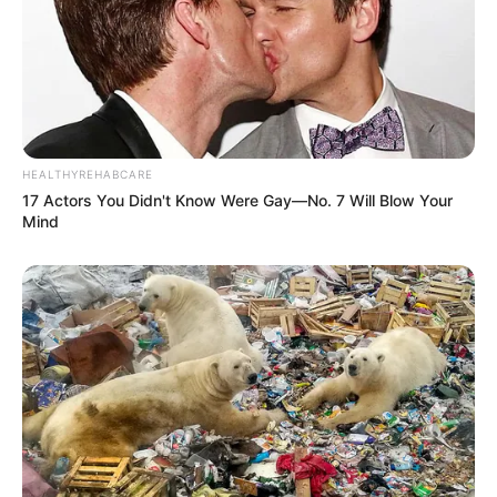
HEALTHYREHABCARE
17 Actors You Didn't Know Were Gay—No. 7 Will Blow Your
Mind