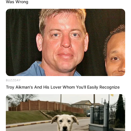
Was Wrong
Share
Facebook
WhatsApp
Telegram
Messenger
X
BUZZDAY
Troy Aikman's And His Lover Whom You'll Easily Recognize
Oportunidades são destinadas a profissionais que tenham nível 
superior em qualquer área; confira