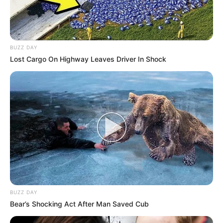
BUZZ DAY
Lost Cargo On Highway Leaves Driver In Shock
BUZZ DAY
Bear’s Shocking Act After Man Saved Cub