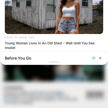
GOOD TO KNOW THIS
Young Woman Lives In An Old Shed – Wait Until You See
Inside!
Before You Go
COOKIES
Utilizamos cookies essenciais e tecnologias
ACEITAR
semelhantes de acordo com a nossa
Política de
Privacidade
e, ao continuar navegando, você concorda
com estas condições.