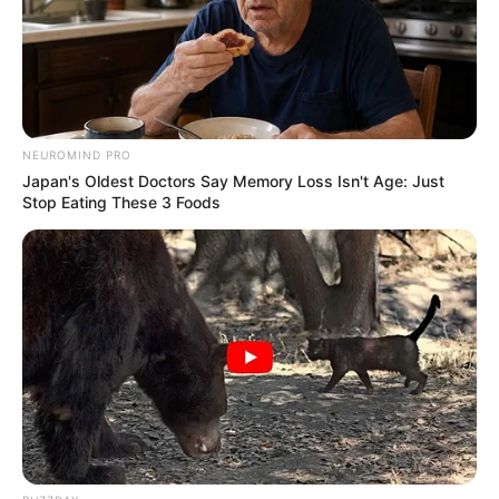
NEUROMIND PRO
Japan's Oldest Doctors Say Memory Loss Isn't Age: Just
Stop Eating These 3 Foods
Jovem descobre gravidez de 9