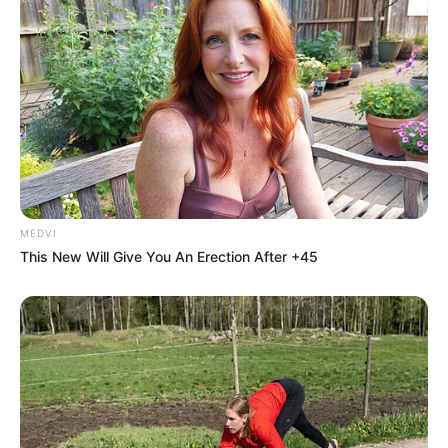
Participe do nosso grupo do
MEDVI
WhatsApp!
This New Will Give You An Erection After +45
Fique informado em tempo real sobre as principais
notícias de Paraguaçu Paulista e região
Clique aqui para entrar no grupo