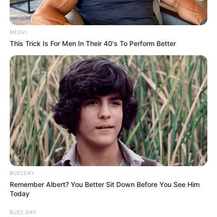
MEDVI
This Trick Is For Men In Their 40's To Perform Better
BUZZDAY
Remember Albert? You Better Sit Down Before You See Him
Today
BUZZ DAY