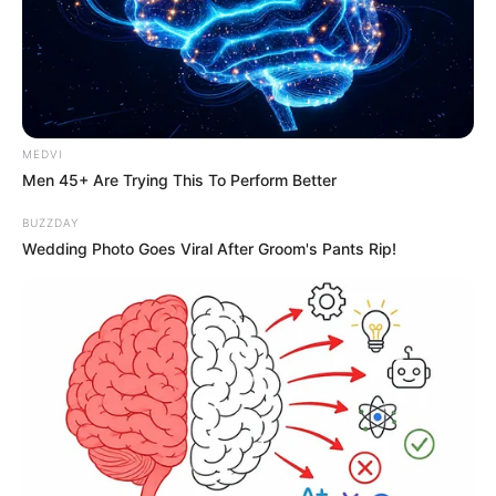
MEDVI
Men 45+ Are Trying This To Perform Better
BUZZDAY
Wedding Photo Goes Viral After Groom's Pants Rip!
Homem esfaqueia irmão, irmã
grávida e padrasto na região
O autor do crime foi encontrado pelos policiais ainda com a