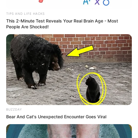
faca na mão e precisou ser algemado.
TIPS AND LIFE HACKS
Fonte: Da Redação
This 2-Minute Test Reveals Your Real Brain Age - Most
People Are Shocked!
29/07/2023
Foto: Ilustrativa
HOMICÍDIO TENTADO
Share
Facebook
WhatsApp
Telegram
Messenger
X
BUZZDAY
Bear And Cat's Unexpected Encounter Goes Viral