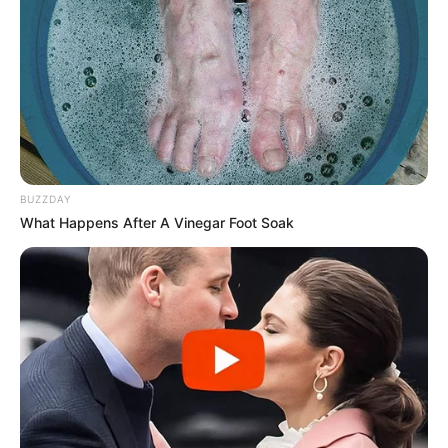
O autor do crime foi encontrado pelos policiais ainda com a faca 
na mão e precisou ser algemado
BUZZDAY
Um homem de 30 anos armado com uma faca atacou o
What Happens After A Vinegar Foot Soak
irmão, de 28 anos, a irmã de 18 anos, grávida, e o padrasto,
de 68 anos, que sofreram ferimentos graves na região do
tórax e seios. A ocorrência da desinteligência familiar
resultou em três tentantivas de homicídio em Pedrinhas
Paulista, na quinta-feira (27).
Por meio do Copom, os policiais militares foram acionados
para atender a ocorrência de desentendimento entre
familiares, com existência de vítimas.
Gravemente ferido e correndo risco de morte, o padrasto
foi encaminhado até o Nucleo de Atendimento Urgencia e