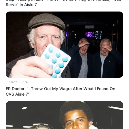
Serve" In Aisle 7
FRIDAY PLANS
ER Doctor: "I Threw Out My Viagra After What I Found On
CVS Aisle 7"