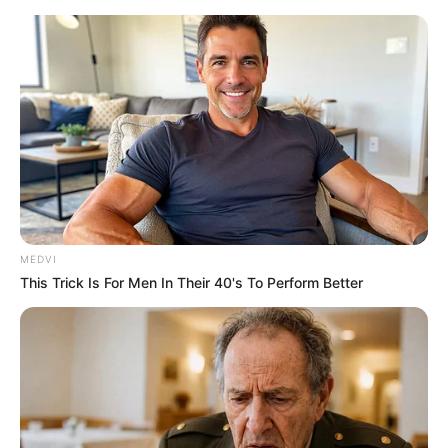
MEDVI
This Trick Is For Men In Their 40's To Perform Better