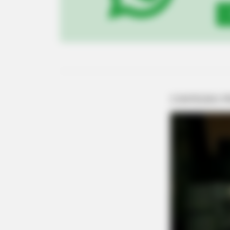
BUZZ DAY
Remember Albert? You Better Sit
Him Today