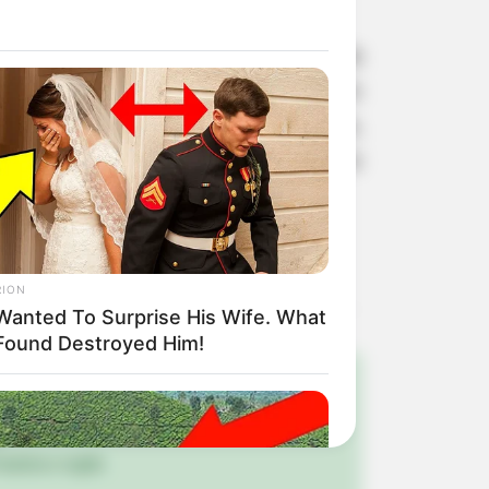
ira, Giovani, ex-atleta do Santos e da
e do Cruzeiro, Batata, ex-jogador do
r do São Paulo, Wendel, ex-Palmeiras,
inthians e Fabiano Gadelha, ex-Ponte
g de alimento não perecível.
RION
Wanted To Surprise His Wife. What
Found Destroyed Him!
!
ulista e região