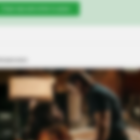
Clique aqui para entrar no grupo
RADAR MEDIA
 Down Before You See
Caught On Camera: Chao
Unexpectedly