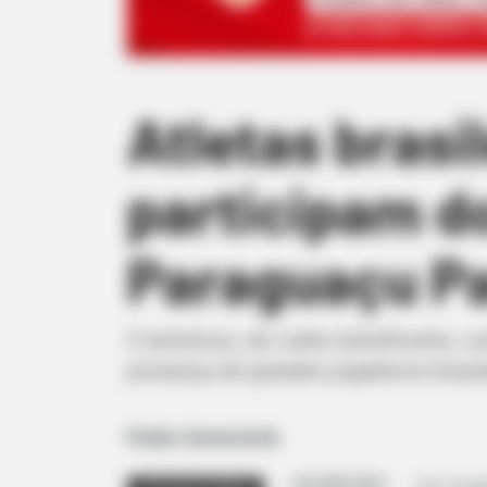
Atletas brasi
participam d
Paraguaçu Pa
O amistoso, de cunho beneficente, co
presença de grandes jogadores brasil
Fonte: Assessoria
05/08/2023