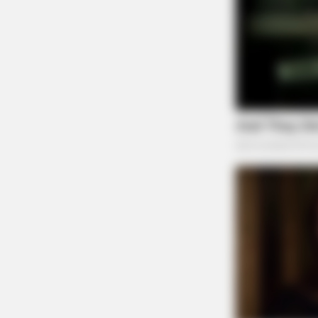
HABERION
Nicole Kidman Finally Admits Wha
All Suspected