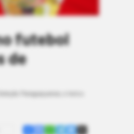
no futebol
s de
Seleção Paraguaçuense, e terá a
Share
Facebook
WhatsApp
Telegram
Messenger
X