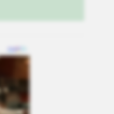
s As Giant Snakes Attack