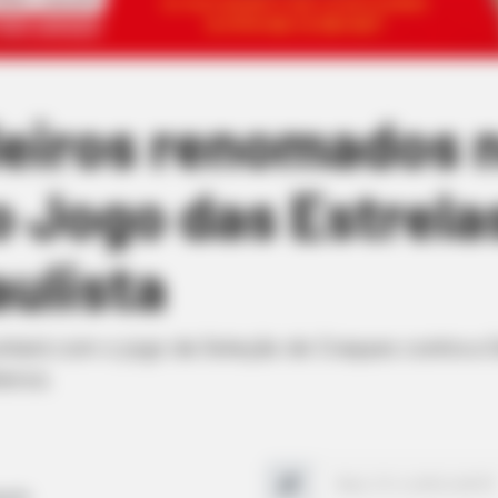
leiros renomados 
o Jogo das Estrela
ulista
ntará com o jogo da Seleção de Craques contra a 
eiros.