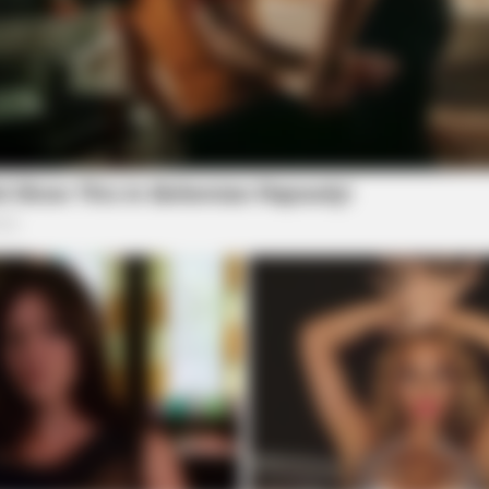
RADAR MEDIA
STOP
t We
David Muir's New Partner, Whom You'll
Elec
Easily Recognize
Doub