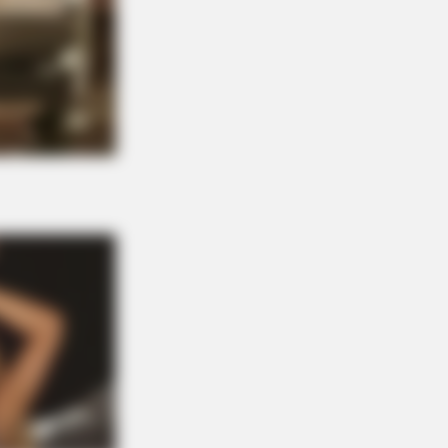
WATT
tricians: The Mistake That
les Your Electricity Bill