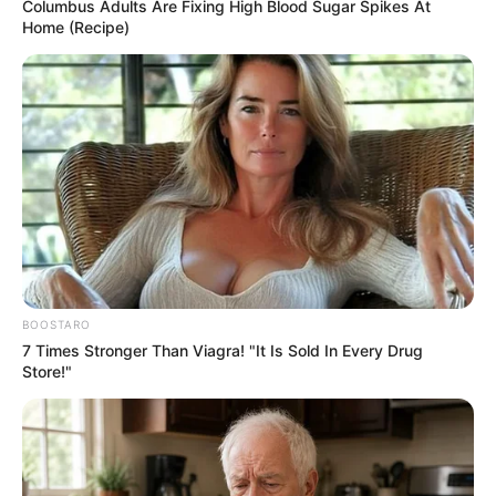
Columbus Adults Are Fixing High Blood Sugar Spikes At
Concurso do Governo de SP para
Home (Recipe)
contratar 15 mil professores
acontece neste domingo (6)
Docentes devem ficar atentos à documentação e horários;
locais de prova estão disponíveis no site da Vunesp.
Fonte: Da Redação
05/08/2023
Foto: Ilustrativa
CONCURSO
BOOSTARO
7 Times Stronger Than Viagra! "It Is Sold In Every Drug
Store!"
Share
Facebook
WhatsApp
Telegram
Messenger
X