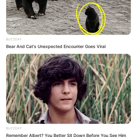
BUZZDAY
Bear And Cat's Unexpected Encounter Goes Viral
BUZZDAY
Remember Albert? You Better Sit Down Before You See Him