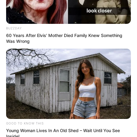
BUZZDAY
60 Years After Elvis' Mother Died Family Knew Something
Was Wrong
GOOD TO KNOW THIS
Young Woman Lives In An Old Shed – Wait Until You See
Inside!