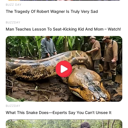
BUZZ DAY
The Tragedy Of Robert Wagner Is Truly Very Sad
BUZZDAY
Man Teaches Lesson To Seat-Kicking Kid And Mom – Watch!
Participe do nosso grupo do
WhatsApp!
Fique informado em tempo real sobre as principais
notícias de Paraguaçu Paulista e região
Clique aqui para entrar no grupo
BUZZDAY
What This Snake Does—Experts Say You Can't Unsee It