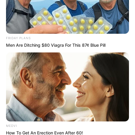
FRIDAY PLANS
Men Are Ditching $80 Viagra For This 87¢ Blue Pill
MEDVI
How To Get An Erection Even After 60!