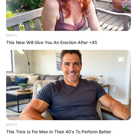
MEDVI
This New Will Give You An Erection After +45
MEDVI
This Trick Is For Men In Their 40's To Perform Better