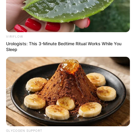
VIRIFLOW
Urologists: This 3-Minute Bedtime Ritual Works While You
Sleep
GLYCOGEN SUPPORT