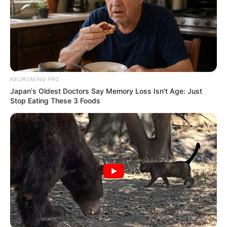
NEUROMIND PRO
Japan's Oldest Doctors Say Memory Loss Isn't Age: Just
Stop Eating These 3 Foods
Docentes devem ficar atentos à documentação e horários; locais 
de prova estão disponíveis no site da Vunesp
Os candidatos inscritos no concurso do Governo de SP que
vai contratar 15 mil professores efetivos para a rede
estadual realizam a prova amanhã (6).
A avaliação terá a duração de 4 horas e ocorrerá em dois
horários, dependendo da disciplina escolhida. Os portões
serão abertos 1 hora antes do início das provas e fechados