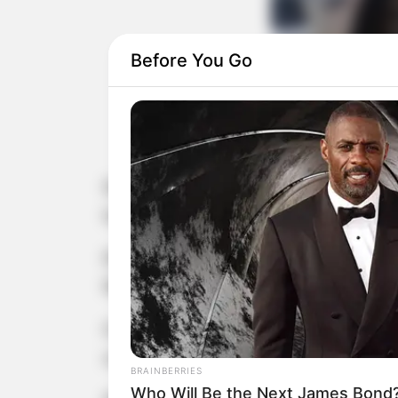
Before You Go
Os dois estrangei
Dois bolivianos, de 21 e 24 anos, f
tráfico de drogas.
Eles estavam em um ônibus que havia 
Raposo Tavares e, após revista no c
Com o uso de uma ferramenta espec
cocaína.
BRAINBERRIES
Who Will Be the Next James Bond