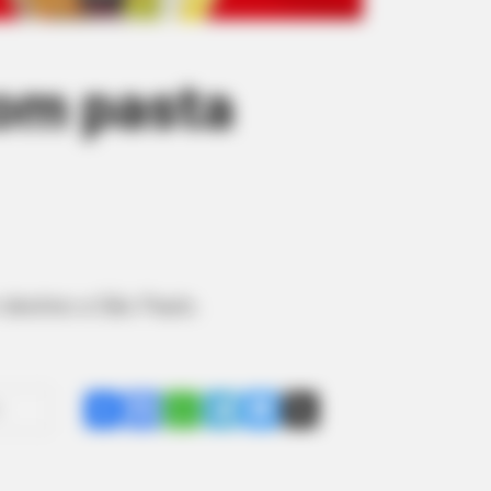
com pasta
destino a São Paulo.
Share
Facebook
WhatsApp
Telegram
Messenger
X