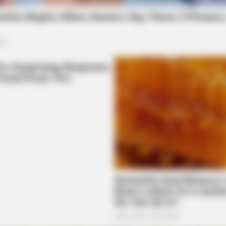
BRAINBERRIES
BRAIN
17 Rare Churches Underground That
The
Still Exist
Bey