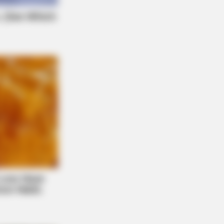
BERRIES
se Scenes Sparked Conversations
ond The Film