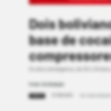
Dois bolivian
base de coca
compressores
Os dois estrangeiros, de 20 e 24 an
Fonte: Da Redação
07/08/2023
Foto: Polícia Rodoviári
TRÁFICO