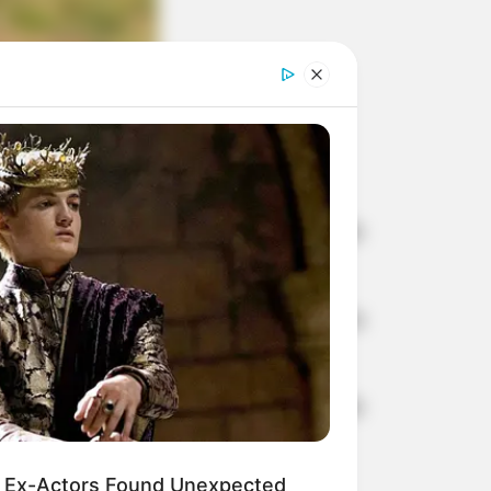
estino a São Paulo
manhã deste domingo (6) suspeitos de
ista. O veículo foi parado na Rodovia
m de dois compressores de ar.
 estavam tabletes de pasta base de
 Ex-Actors Found Unexpected