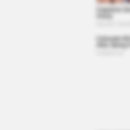
BRAINBERRIES
See The Incredible Physical
Transformations Of These Stars