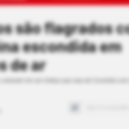
os são flagrados 
ína escondida em
 de ar
os, estavam em um ônibus que saiu de Corumbá com 
a