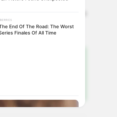
orrência foi registrada.
is suspeitos permanecem à disposição
BERRIES
s The End Of The Road: The Worst
eries Finales Of All Time
!
ulista e região