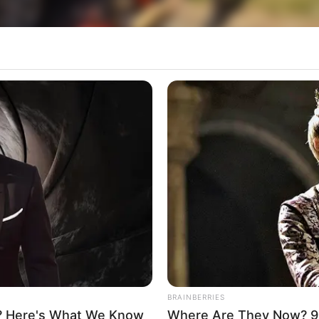
ros, de 20 e 24 anos, estavam em um ônibus que saiu de Corumbá com d
oram presos pela Polícia Rodoviária em Assis na 
saído de Corumbá (MS) com destina à capital paul
ompartimento de bagagens, os policiais suspeitara
ífica, os equipamentos foram cortados e dentro
BRAINBERRIES
? Here's What We Know
Where Are They Now? 9