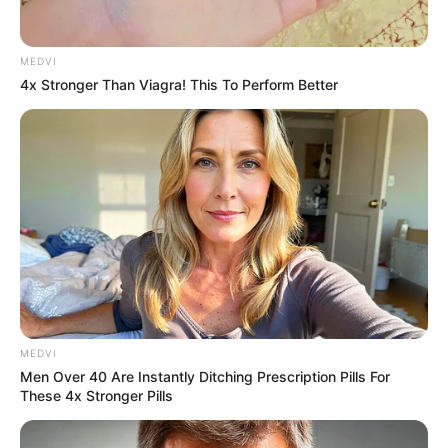
Participe do nosso grupo do
MEDVI
4x Stronger Than Viagra! This To Perform Better
WhatsApp!
Fique informado em tempo real sobre as principais
notícias de Paraguaçu Paulista e região
Clique aqui para entrar no grupo
MEDVI
Men Over 40 Are Instantly Ditching Prescription Pills For
These 4x Stronger Pills