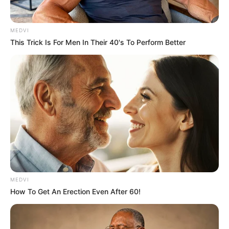
MEDVI
This Trick Is For Men In Their 40's To Perform Better
MEDVI
How To Get An Erection Even After 60!