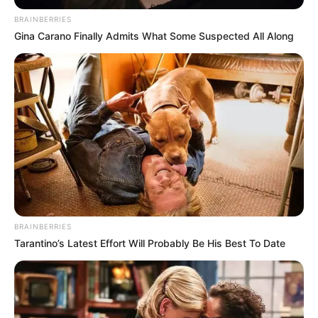
BRAINBERRIES
Gina Carano Finally Admits What Some Suspected All Along
BRAINBERRIES
Tarantino’s Latest Effort Will Probably Be His Best To Date