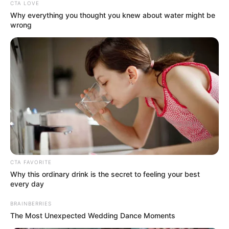
CTA LOVE
CART alerta para incêndios em
Why everything you thought you knew about water might be
propriedades rurais
wrong
Concessionária adota medidas para prevenir princípios de
incêndios e garantir a segurança nas rodovias
Fonte: Da Redação
10/08/2023
Foto: Ilustrativa
ALERTA
CTA FAVORITE
Share
Facebook
WhatsApp
Telegram
Messenger
X
Why this ordinary drink is the secret to feeling your best
every day
BRAINBERRIES
The Most Unexpected Wedding Dance Moments