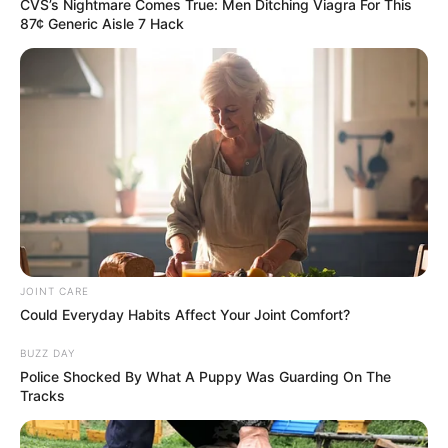
CVS’s Nightmare Comes True: Men Ditching Viagra For This
87¢ Generic Aisle 7 Hack
JOINT CARE
Could Everyday Habits Affect Your Joint Comfort?
BUZZ DAY
Police Shocked By What A Puppy Was Guarding On The
Tracks