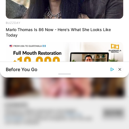
BUZZDAY
Marlo Thomas Is 86 Now - Here's What She Looks Like
Today
Before You Go
COOKIES
Utilizamos cookies essenciais e tecnologias
ACEITAR
GUATEMALA DENTAL
semelhantes de acordo com a nossa
Política de
Guatemala Dental
Privacidade
e, ao continuar navegando, você concorda
com estas condições.