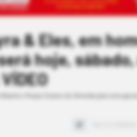
yra & Eles, em h
 será hoje, sábado,
 VÍDEO
a Maestro Roque Soares de Almeida para uma apres