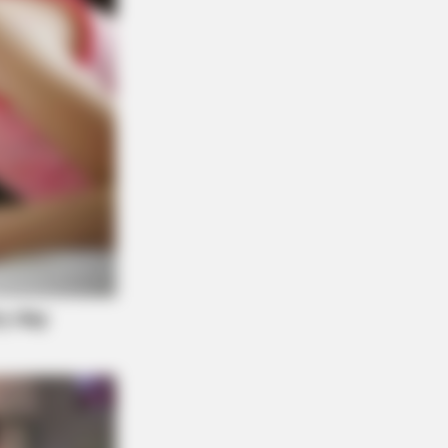
RY HEALTH
ologists Have Identified 7
ications Now Linked To Brain Fog
Adults Over 60