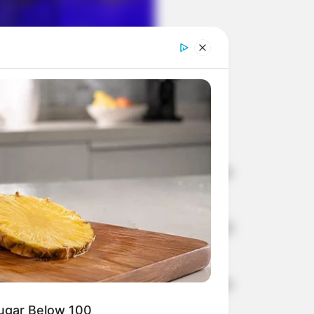
ão musical inesquecível
e sábado, dia 12 de agosto, no Cine
omemoração ao Dia dos Pais.
meida para uma apresentação musical
do (12) a partir das 14 horas no Cine
Sugar Below 100