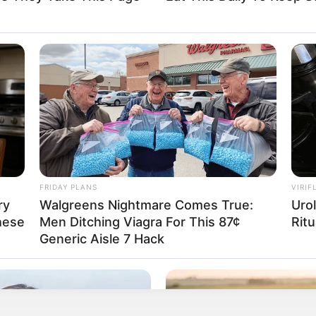
FRIDAY PLANS
VIRIF
ry
Walgreens Nightmare Comes True:
Uro
hese
Men Ditching Viagra For This 87¢
Rit
Generic Aisle 7 Hack