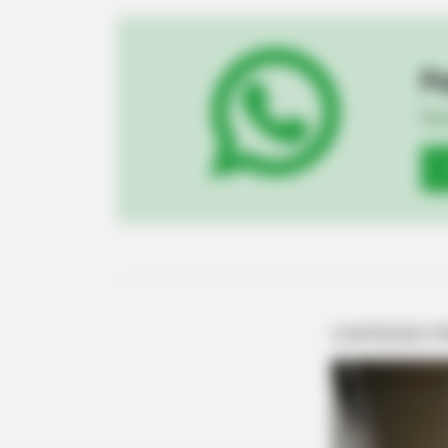
Pa
Fiqu
RURAL HEARTS
There's A Dating Site Made Just 
Ranchers