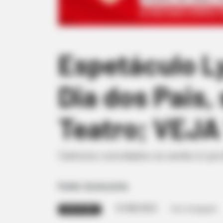
Espetáculo L
Dia dos Pais,
Teatro; VEJA
Cantores convidados se unirão à Lyr
Fonte: Assessoria
12/08/2023
Foto: Divulgação
DIA DOS PAIS