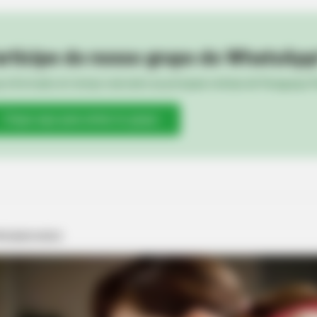
rticipe do nosso grupo do WhatsApp
e informado em tempo real sobre as principais notícias de Paraguaçu Pa
Clique aqui para entrar no grupo
RURAL HEARTS
For Farmers And
She Asked About Saturda
Four.