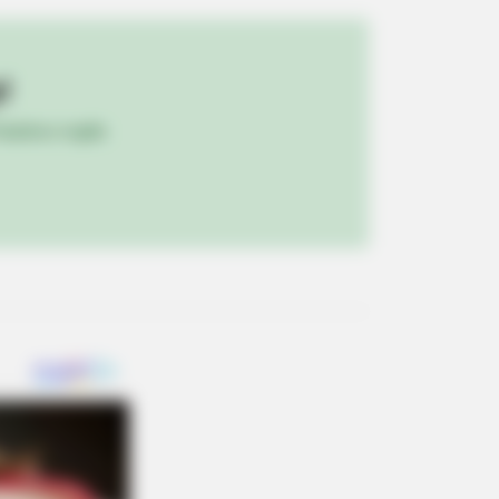
!
ulista e região
y Night. He Said He'd Be Up At