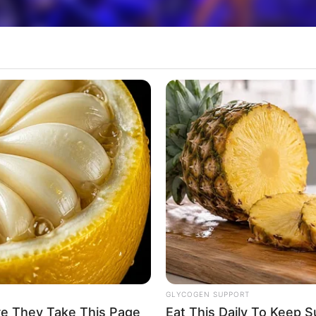
 unirão à Lyra Maestro Roque Soares de Almeida para uma apresentaç
o e Cultura de Paraguaçu Paulista promove nest
 a apresentação do espetáculo “Lyra & Eles”, em c
os se unirão à Lyra Maestro Roque Soares de Al
er retirados no Departamento de Cultura e no sába
GLYCOGEN SUPPORT
re They Take This Page
Eat This Daily To Keep 