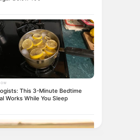
LOW
logists: This 3-Minute Bedtime
ual Works While You Sleep