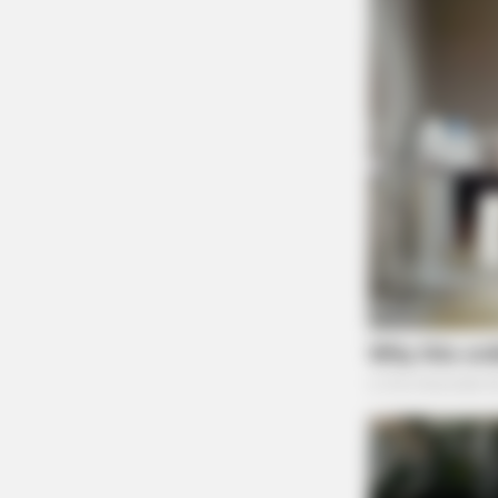
RURAL HEARTS
Country Women Near Columbus A
Done With City Guys