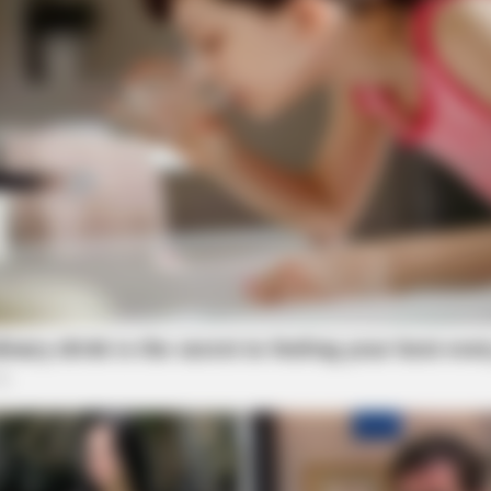
VIRIFLOW
MEMO
re
Banned In 3 Countries – But Men
Neur
Swear By It!
Med
In 