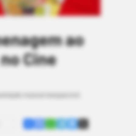
omenagem ao
 no Cine
entação musical inesquecível.
Share
Facebook
WhatsApp
Telegram
Messenger
X