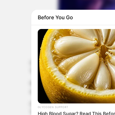
Before You Go
Cantores convidados se
O Departamento Municipal de Turism
Teatro Municipal Lucila Nascimento,
Na oportunidade, cantores convidad
inesquecível.
Os ingressos são gratuitos e podem s
GLYCOGEN SUPPORT
Teatro Municipal.
High Blood Sugar? Read This Befo