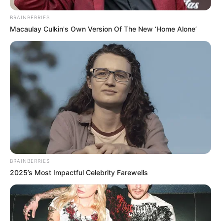
Fique informado em tempo real sobre as principais
notícias de Paraguaçu Paulista e região
BRAINBERRIES
Macaulay Culkin's Own Version Of The New ‘Home Alone’
Clique aqui para entrar no grupo
BRAINBERRIES
2025’s Most Impactful Celebrity Farewells