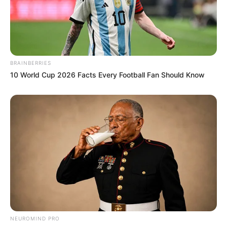
BRAINBERRIES
10 World Cup 2026 Facts Every Football Fan Should Know
NEUROMIND PRO