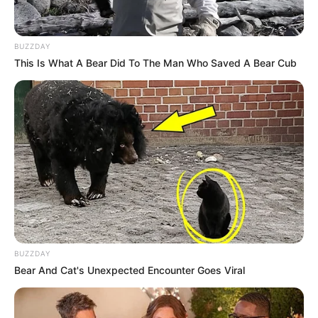
BUZZDAY
This Is What A Bear Did To The Man Who Saved A Bear Cub
BUZZDAY
Bear And Cat's Unexpected Encounter Goes Viral