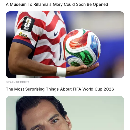
A Museum To Rihanna's Glory Could Soon Be Opened
BRAINBERRIES
The Most Surprising Things About FIFA World Cup 2026