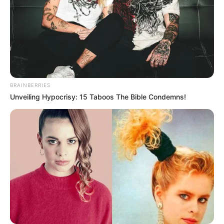
BRAINBERRIES
Unveiling Hypocrisy: 15 Taboos The Bible Condemns!