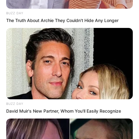
cassino, completo com um dealer profissional conduzindo
o jogo. Os visuais e sons do ambiente de cassino são
BUZZ DAY
capturados por meio de transmissões de alta qualidade,
The Truth About Archie They Couldn't Hide Any Longer
oferecendo uma experiência realista que imita a emoção de
estar lá pessoalmente.
Diversidade de Jogos Selecionados:
Os cassinos ao vivo oferecem uma seleção diversificada
de jogos, garantindo que haja algo para cada tipo de jogador.
Desde clássicos como roleta, blackjack, bacará e pôquer,
até variações modernas de jogos tradicionais, os
cassinos
ao vivo
fornecem uma ampla gama de opções. Os
jogadores podem escolher seus jogos favoritos, cada um
deles hospedado por um dealer habilidoso e carismático,
criando uma experiência de jogo personalizada e
envolvente.
BUZZ DAY
Interação em Tempo Real:
David Muir's New Partner, Whom You'll Easily Recognize
Uma das principais características que diferencia os
Cassinos Ao Vivo é a interação em tempo real que eles
proporcionam. Os jogadores podem se comunicar com os
dealers por meio de funções de chat, adicionando um