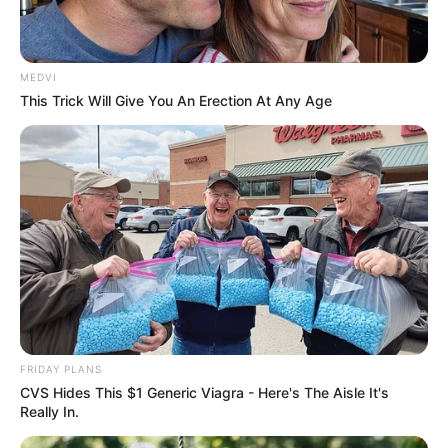
MEDVI
This Trick Will Give You An Erection At Any Age
FRIDAY PLANS
CVS Hides This $1 Generic Viagra - Here's The Aisle It's
Really In.