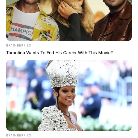
BRAINBERRIES
Tarantino Wants To End His Career With This Movie?
BRAINBERRIES