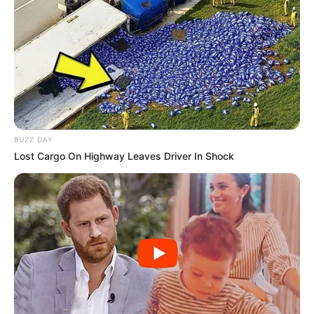
revolucionando o cenário de apostas: Cassinos Ao Vivo.
Neste artigo, vamos mergulhar no cativante universo dos
cassinos ao vivo
, explorando a atmosfera única, os jogos
em tempo real e as emocionantes oportunidades que eles
oferecem aos jogadores em todo o mundo.
Apresentando os Cassinos Ao Vivo:
Os Cassinos Ao Vivo trazem todo o glamour e emoção de
um cassino tradicional diretamente para sua tela.
Diferentemente dos jogos de cassino online convencionais,
BUZZ DAY
que dependem exclusivamente de interfaces digitais, os
Lost Cargo On Highway Leaves Driver In Shock
cassinos ao vivo incorporam tecnologia de transmissão ao
vivo para conectar os jogadores a dealers reais em tempo
real. Esse conceito inovador permite que os jogadores
desfrutem de seus jogos de cassino favoritos com a
autenticidade de um ambiente de cassino físico, tudo isso
no conforto do seu espaço.
A Atmosfera Autêntica:
Um dos aspectos mais atrativos dos Cassinos Ao Vivo é a
atmosfera genuína que eles proporcionam. Os jogadores
são instantaneamente transportados para o coração de um