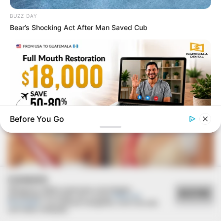
BUZZ DAY
Bear’s Shocking Act After Man Saved Cub
Before You Go
GUATEMALA DENTAL
Guatemala Dental
COOKIES
Utilizamos cookies essenciais e tecnologias
ACEITAR
semelhantes de acordo com a nossa
Política de
Privacidade
e, ao continuar navegando, você concorda
com estas condições.