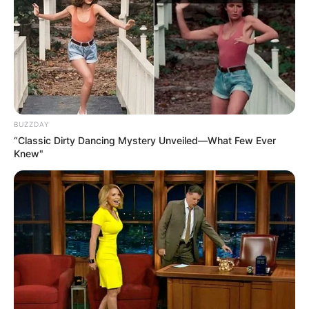
BUZZDAY
“Classic Dirty Dancing Mystery Unveiled—What Few Ever
Knew"
No total, mais de 350 unidades hospitalares em todas as regiões 
do estado serão beneficiadas com a nova Tabela SUS
O prefeito da Estância Turística de Paraguaçu Paulista,
Antônio Takashi Sasada, acompanhado do diretor do
Departamento Municipal de Saúde, Egydio Tonini Nogueira
Neto, do provedor da Santa Casa de Misericórdia, José
Ulisses Monteiro Decanini e do diretor da Santa Casa, Íris
Vieira da Silva, participou na última segunda-feira (28), da
cerimônia em comemoração aos 60 anos da CMB –
Confederação das Santas Casas de misericórdia, Hospitais
e Entidades Filantrópicas.