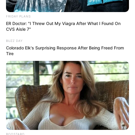
FRIDAY PLANS
ER Doctor: "I Threw Out My Viagra After What I Found On
CVS Aisle 7"
BUZZ DAY
Colorado Elk's Surprising Response After Being Freed From
Tire
BOOSTARO