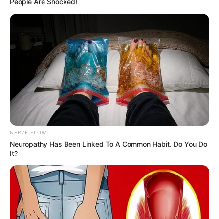
People Are Shocked!
NERVE FLOW
Neuropathy Has Been Linked To A Common Habit. Do You Do
It?