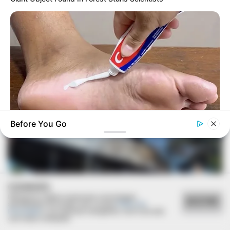
LEI ORÇAMENTÁRIA
Câmara realiza audiência pública para ouvir a
população de Paraguaçu Paulista
Before You Go
GOOD TO KNOW THIS
She Put Toothpaste On Her Feet For 7 Nights Straight – Here's
What Happened
COOKIES
Utilizamos cookies essenciais e tecnologias
ACEITAR
semelhantes de acordo com a nossa
Política de
Privacidade
e, ao continuar navegando, você concorda
com estas condições.