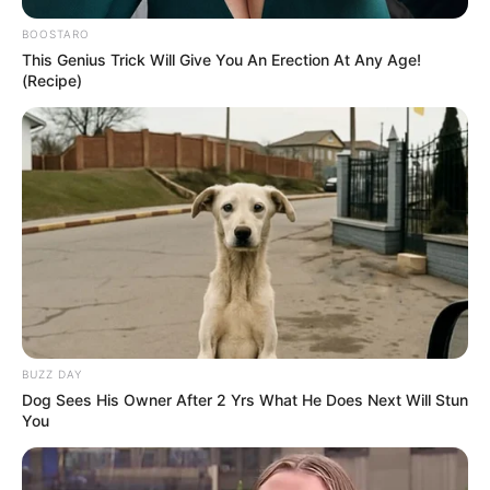
BOOSTARO
This Genius Trick Will Give You An Erection At Any Age!
(Recipe)
BUZZ DAY
Dog Sees His Owner After 2 Yrs What He Does Next Will Stun
You