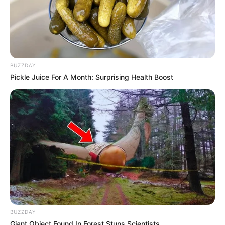
Deixe um Comentário
BUZZDAY
Pickle Juice For A Month: Surprising Health Boost
VEJA TAMBÉM
BUZZDAY
Giant Object Found In Forest Stuns Scientists