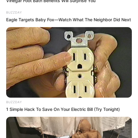
Vinegar Foot Bath Benefits Will Surprise You
BUZZDAY
Eagle Targets Baby Fox—Watch What The Neighbor Did Next
BUZZDAY
1 Simple Hack To Save On Your Electric Bill (Try Tonight)