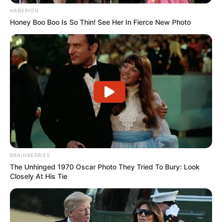
HABERION
Honey Boo Boo Is So Thin! See Her In Fierce New Photo
Participe do nosso grupo do
WhatsApp!
Fique informado em tempo real sobre as principais
notícias de Paraguaçu Paulista e região
Clique aqui para entrar no grupo
BRAINBERRIES
The Unhinged 1970 Oscar Photo They Tried To Bury: Look
Closely At His Tie