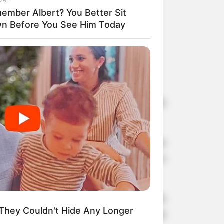
ember Albert? You Better Sit
n Before You See Him Today
divíduo armado que, 

fugir do local
or de G.H.F.S., 24 anos, investigado
oximadamente R$12 mil, destinados ao
ue, mediante ameaça, subtraiu todo o
açu Paulista, identificaram o autor do
They Couldn't Hide Any Longer
orária, deferidos pela Justiça e que