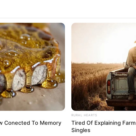
ALECIMENTO
FALE CONOSCO
VC REPÓRTER
RURAL HEARTS
Now Conected To Memory
Tired Of Explaining Far
Singles