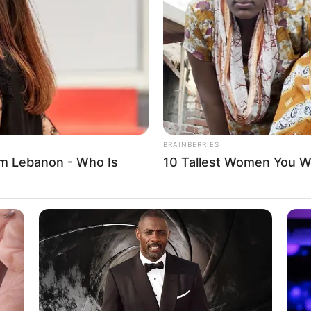
e informado em tempo real sobre as principais notícias de Paraguaçu Pa
Clique aqui para entrar no grupo
BRAINBERRIES
m Lebanon - Who Is
10 Tallest Women You Wo