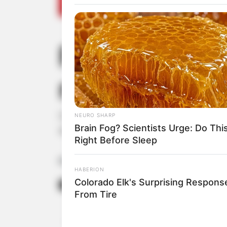
Polícia Civil
roubo de R$ 1
Os R$ 12 mil eram destinados ao pag
NEURO SHARP
Brain Fog? Scientists Urge: Do Thi
ameaça, subtraiu todo o valor e efetuo
Right Before Sleep
Fonte: Da Redação
HABERION
Colorado Elk's Surprising Respons
14/09/2023
Foto: Polí
ROUBO A MÃO ARMADA
From Tire