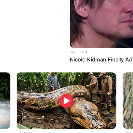
HABERION
Nicole Kidman Finally A
BUZZ DAY
BUZZ 