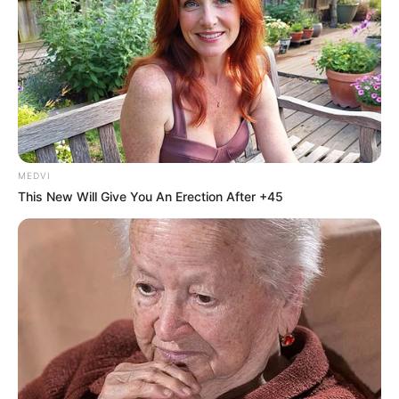
MEDVI
This New Will Give You An Erection After +45
A Unimed Assis é uma cooperativa que cuida de mais de
33 mil beneficiários. Conta com uma equipe de mais de 140
colaboradores e mais de 180 médicos cooperados, que
atuam juntos, na missão de promover saúde, bem-estar e
qualidade de vida.
Além da sede administrativa, a cooperativa conta hoje com
Unidade de Quimioterapia, Ambulatório de Especialidades
Médicas, Ambulatório de Atendimento em Quatá, Farmácia
e policlínica para terapias infantis. Realiza ainda, em
parceria com o Instituto UniAssis, projetos de
responsabilidade social e ambiental, com ações baseadas