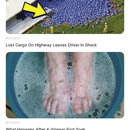
BUZZDAY
Lost Cargo On Highway Leaves Driver In Shock
BUZZDAY
What Happens After A Vinegar Foot Soak