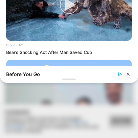
Deixe um Comentário
BUZZ DAY
Bear’s Shocking Act After Man Saved Cub
VEJA TAMBÉM
Before You Go
COOKIES
Utilizamos cookies essenciais e tecnologias
ACEITAR
semelhantes de acordo com a nossa
Política de
Privacidade
e, ao continuar navegando, você concorda
com estas condições.
HABERION