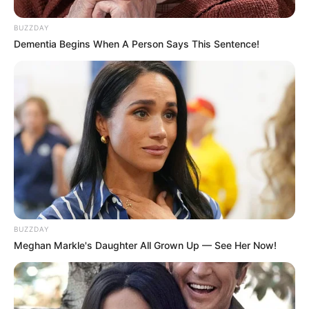
nos princípios cooperativistas e direitos humanos.
BUZZDAY
Dementia Begins When A Person Says This Sentence!
Participe do nosso grupo do
BUZZDAY
WhatsApp!
Meghan Markle's Daughter All Grown Up — See Her Now!
Fique informado em tempo real sobre as principais
notícias de Paraguaçu Paulista e região