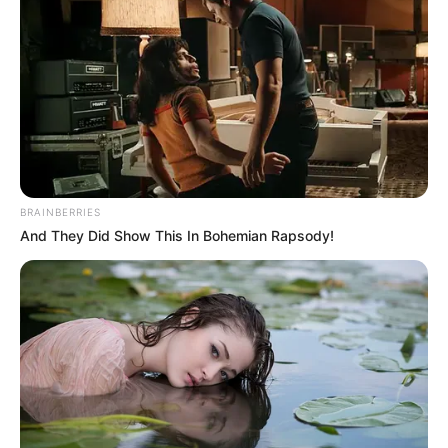
BRAINBERRIES
And They Did Show This In Bohemian Rapsody!