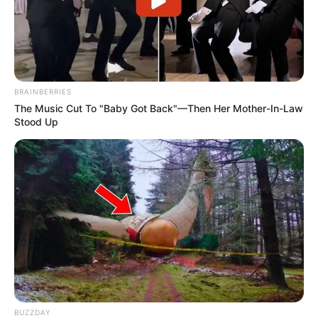
BRAINBERRIES
The Music Cut To "Baby Got Back"—Then Her Mother-In-Law
Stood Up
BUZZDAY