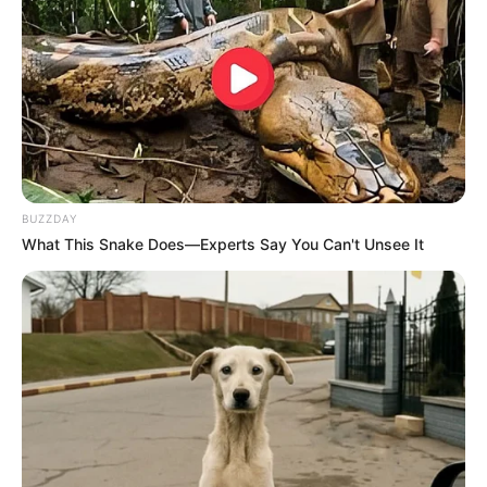
BUZZDAY
What This Snake Does—Experts Say You Can't Unsee It
Unimed Assis é reconhecida como