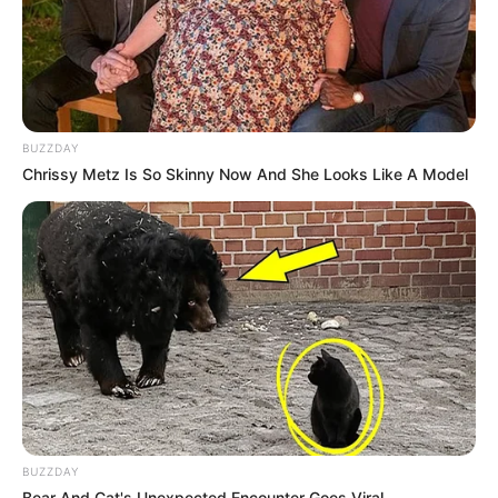
BUZZDAY
Chrissy Metz Is So Skinny Now And She Looks Like A Model
BUZZDAY
Bear And Cat's Unexpected Encounter Goes Viral