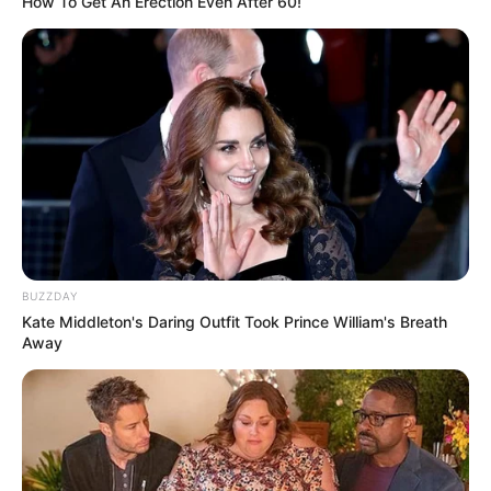
How To Get An Erection Even After 60!
BUZZDAY
Kate Middleton's Daring Outfit Took Prince William's Breath
Away