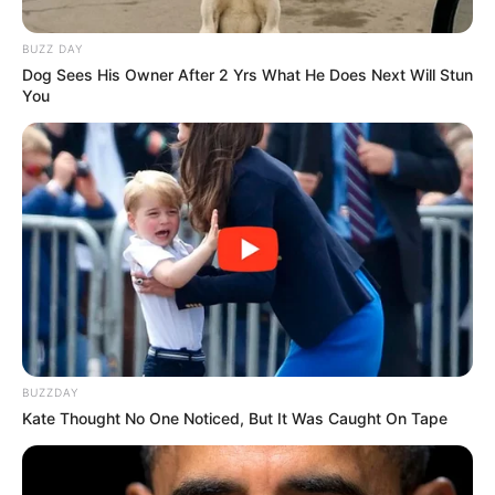
“Mais Incrível”, aponta pesquisa
BUZZ DAY
A cooperativa conquistou também o selo de “Lugares
Dog Sees His Owner After 2 Yrs What He Does Next Will Stun
Incríveis para Trabalhar”, pelo quarto ano consecutivo.
You
Fonte: Da Redação
10/10/2023
Foto: Divulgação
MAIS INCRÍVEL
Share
Facebook
WhatsApp
Telegram
Messenger
X
BUZZDAY
Kate Thought No One Noticed, But It Was Caught On Tape