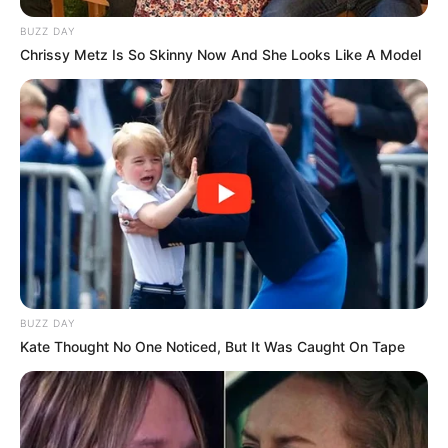
BUZZ DAY
Chrissy Metz Is So Skinny Now And She Looks Like A Model
BUZZ DAY
Kate Thought No One Noticed, But It Was Caught On Tape