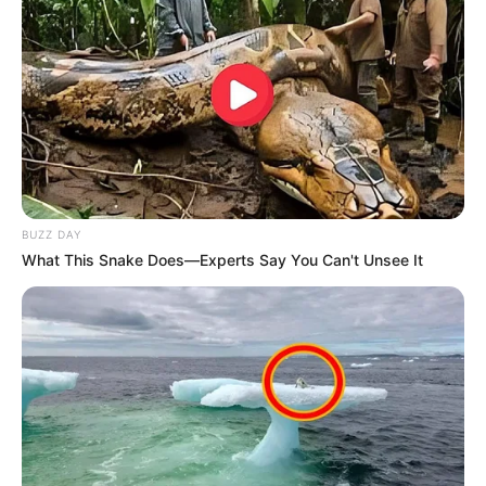
prevenida com medidas simples. Por isso, o apoio da
população é de extrema importância para evitar que a
doença avance na cidade. Entre as ações para evitar a
proliferação do mosquito, estão a eliminação de
recipientes com água parada; limpeza de quintais, caixas
d’água, reservatórios, calhas, entre outros; evitar acúmulo
de lixo; usar repelentes e instalar telas nas janelas.
Pessoas com dois ou mais sintomas compatíveis com a
dengue devem procurar atendimento médico na unidade
básica de saúde de referência.
BUZZ DAY
Sintomas:
What This Snake Does—Experts Say You Can't Unsee It
febre;
dor no corpo
dor de cabeça;
dor no fundo dos olhos;
náuseas;
manchas vermelhas pelo corpo.