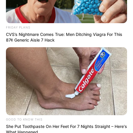
FRIDAY PLANS
CVS’s Nightmare Comes True: Men Ditching Viagra For This
87¢ Generic Aisle 7 Hack
GOOD TO KNOW THIS
She Put Toothpaste On Her Feet For 7 Nights Straight – Here's
What Happened