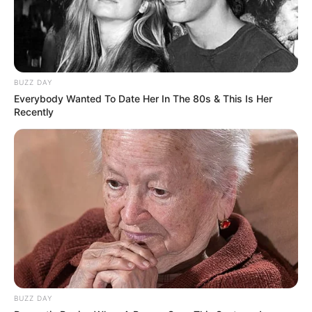
BUZZ DAY
Everybody Wanted To Date Her In The 80s & This Is Her
Recently
Entre as ações para evitar a proliferação do mosquito, estão a 
eliminação de recipientes com água parada; limpeza de quintais, 

caixas d’água, reservatórios, calhas, entre outros; evitar acúmulo 
de lixo; usar repelentes e instalar telas nas janelas
BUZZ DAY
Após um período sem registrar casos positivos de dengue,