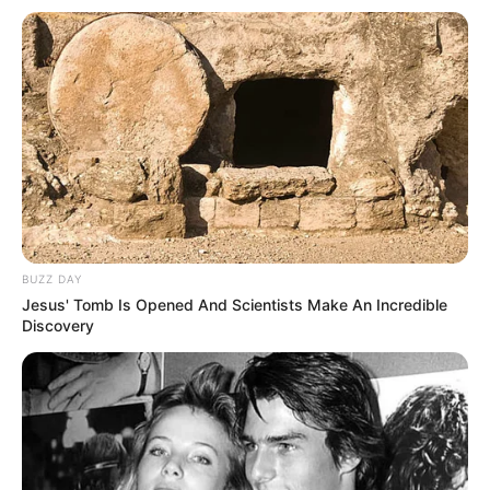
Paraguaçu Paulista volta a
confirmar casos de dengue e
Vigilância em Saúde alerta a
população
Entre as ações para evitar a proliferação do mosquito,
estão a eliminação de recipientes com água parada;
limpeza de quintais, caixas d’água, reservatórios, calhas,
entre outros.
BUZZ DAY
Fonte: Assessoria
Jesus' Tomb Is Opened And Scientists Make An Incredible
Discovery
28/10/2023
Foto: Divulgação
ALERTA
Share
Facebook
WhatsApp
Telegram
Messenger
X