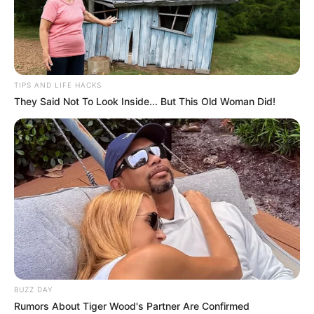
TIPS AND LIFE HACKS
They Said Not To Look Inside... But This Old Woman Did!
BUZZ DAY
Rumors About Tiger Wood's Partner Are Confirmed