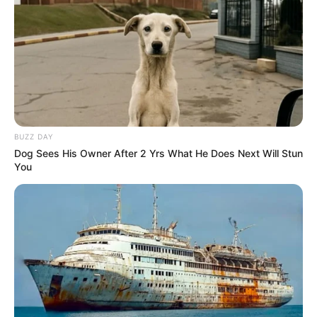
BUZZ DAY
Dog Sees His Owner After 2 Yrs What He Does Next Will Stun
You