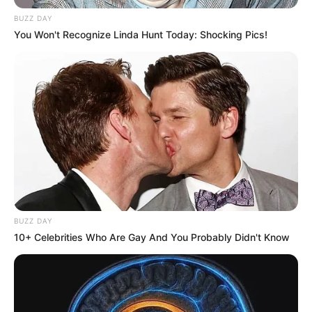
BUZZ DAY
You Won't Recognize Linda Hunt Today: Shocking Pics!
BUZZ DAY
10+ Celebrities Who Are Gay And You Probably Didn't Know