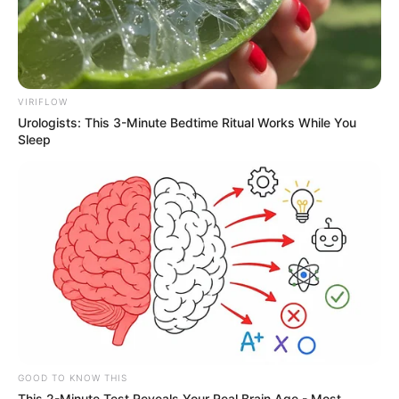
VIRIFLOW
Urologists: This 3-Minute Bedtime Ritual Works While You
Sleep
GOOD TO KNOW THIS
This 2-Minute Test Reveals Your Real Brain Age - Most