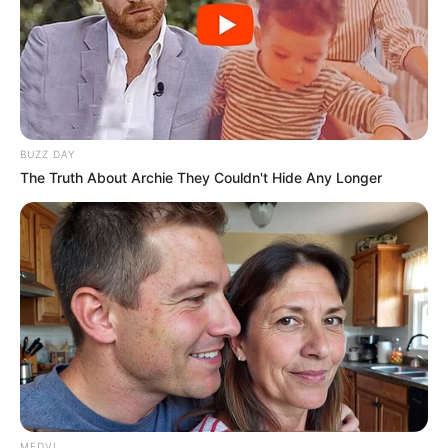
BUZZ DAY
The Truth About Archie They Couldn't Hide Any Longer
MEDVI