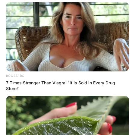
BOOSTARO
7 Times Stronger Than Viagra! "It Is Sold In Every Drug
Store!"