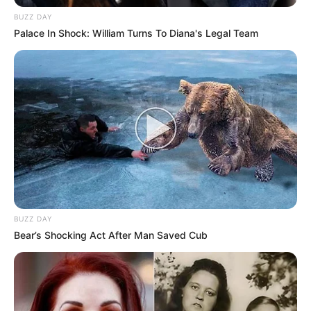
BUZZ DAY
Palace In Shock: William Turns To Diana's Legal Team
BUZZ DAY
Bear’s Shocking Act After Man Saved Cub