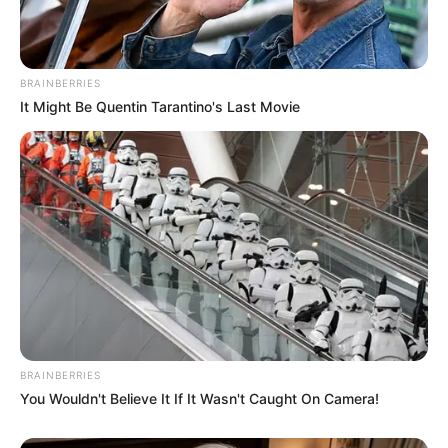
BRAINBERRIES
It Might Be Quentin Tarantino's Last Movie
Participe do nosso grupo do
WhatsApp!
Fique informado em tempo real sobre as principais
notícias de Paraguaçu Paulista e região
BRAINBERRIES
You Wouldn't Believe It If It Wasn't Caught On Camera!
Clique aqui para entrar no grupo