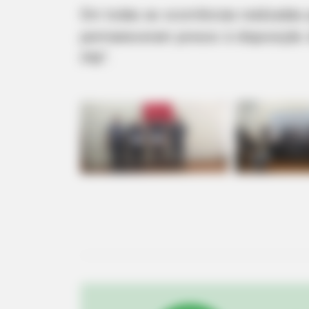
Em todas as ocorrências realizadas 
permaneceram presos à disposição da 
PM”.
VARICOSE VEINS RELIEF
Bulging Varicose Veins? This Simpl