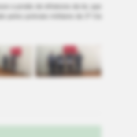
e a prisão de infratores da lei, que
o pelos policiais militares da 2ª Cia
ge: Do This Right Before Sleep