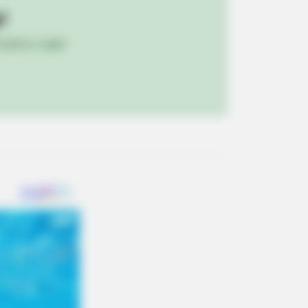
!
RION
ulista e região
ole Kidman Finally Admits What We
 Suspected