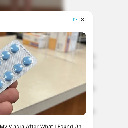
los e o soldado Guilherme Rodrigues
ercerem suas funções com distinto
 Militar, quando estiveram presentes
duardo Cardoso da Cruz.
e destacar o desempenho da equipe no
 My Viagra After What I Found On