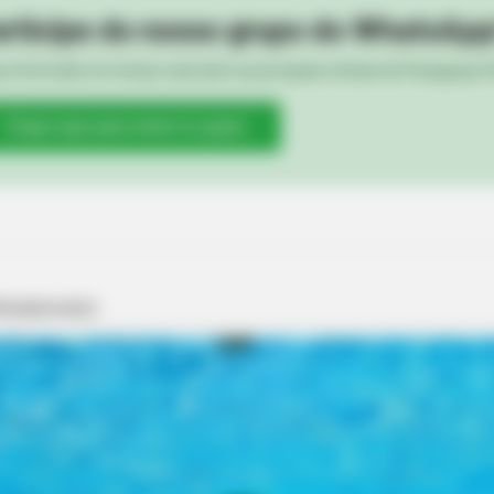
rticipe do nosso grupo do WhatsApp
HABE
e informado em tempo real sobre as principais notícias de Paraguaçu Pa
our
Nic
All
Clique aqui para entrar no grupo