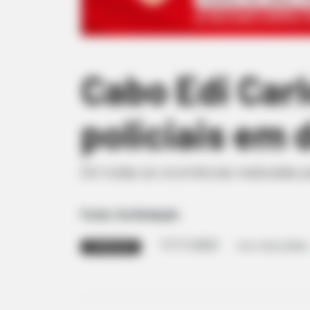
Cabo Edi Carl
policiais em
Em todas as ocorrências realizadas p
Fonte: Da Redação
17/11/2023
Foto: Polícia Militar
HOMENAGEM