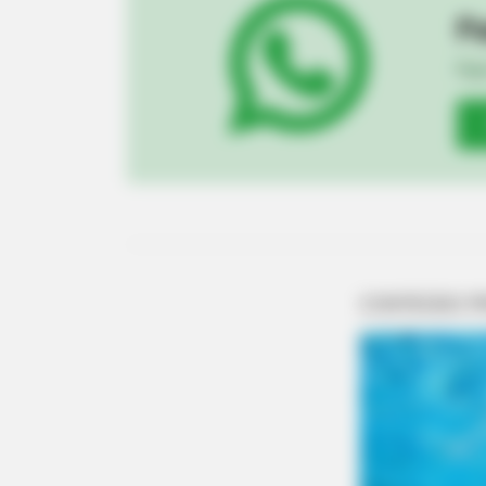
Pa
NAVY SEAL'S BUG IN GUIDE
Fiqu
Navy SEAL: How To Looter Proof Y
Property Before SHTF