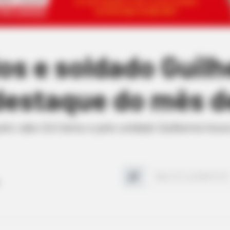
os e soldado Guil
 destaque do mês d
elo cabo Ed Carlos e pelo soldado Guilherme houve 