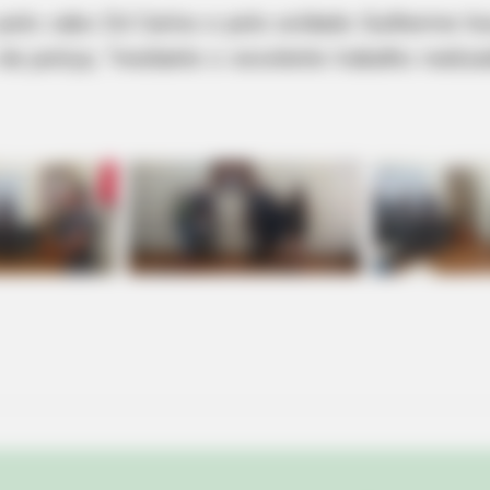
pelo cabo Ed Carlos e pelo soldado Guilherme houv
justiça, “mediante o excelente trabalho realizad
NEURO SHARP
e Trick Helps
Brain Fog? Scientists Ur
HABERION
Colorado Elk's Surprising Response
After Being Freed From Tire