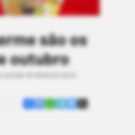
herme são os
e outubro
a prisão de infratores da lei
Share
Facebook
WhatsApp
Telegram
Messenger
X