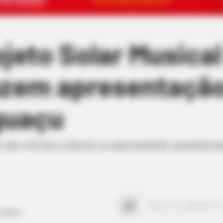
jeto Solar Musical
azem apresentação 
guaçu
s das oficinas culturais se apresentarão gratuitame
s Santos