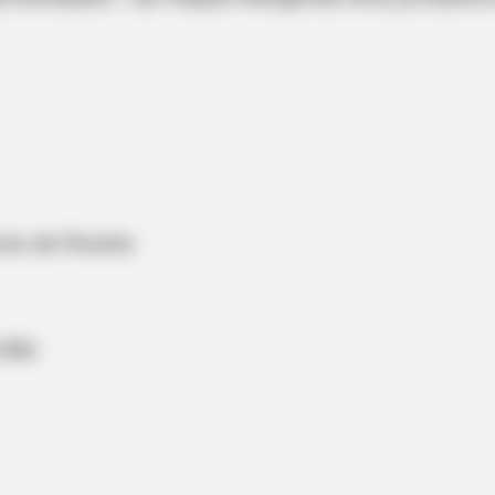
res de Roseta
NEURO SHARP
He Said He'd Be Up At
Dementia And Memory L
Common Habit. Do You D
olão