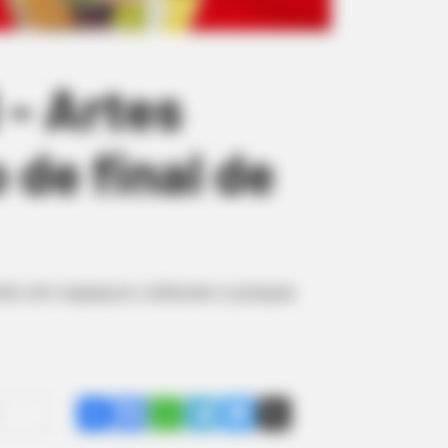
 - Artes
de final de
nte em espaços culturais e praças
Share
Facebook
WhatsApp
Telegram
Messenger
X