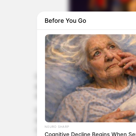
Before You Go
Crianças e adolescentes parti
Os alunos do Projeto Solar Musical -
apresentar peças teatrais, espetácul
de novembro e 1º, 5 e 8 de dezembro
Estas apresentações têm como objet
alunos no decorrer dos meses em qu
NEURO SHARP
respectivas cidades. O projeto é des
Cognitive Decline Begins When Se