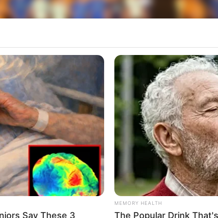
cipantes das oficinas culturais se apresentarão gratuitamente em espaç
 Artes Integradas, que estão participando desde a
os de dança e música nas cidades de Paraguaçu Pa
 (veja programação abaixo).
ivo mostrar aos pais, convidados e público em g
e aconteceram as oficinas de dança, teatro, vio
MEMORY HEALTH
envolvido com patrocínio da Cocal, por meio da Lei 
niors Say These 3
The Popular Drink That's