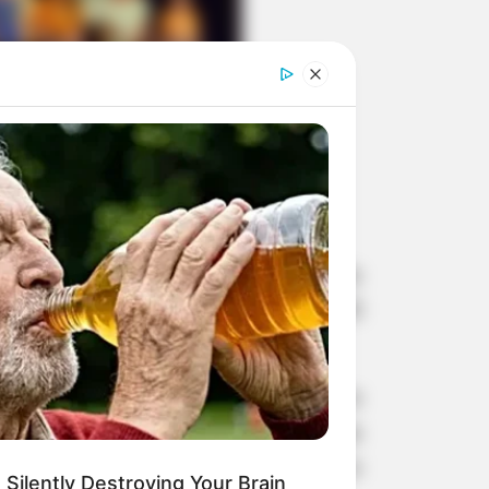
os culturais e praças públicas
gosto das oficinas da 6ª edição, irão
ulista, Narandiba e Iepê, nos dias 30
eral o aprendizado e a evolução dos
lão, fanfarra e canto coral em suas
de Incentivo à Cultura, do Ministério
 Silently Destroying Your Brain