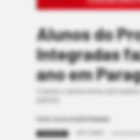
Alunos do Pro
Integradas f
ano em Para
Crianças e adolescentes participante
públicas
Fonte: Assessoria/Da Redação
29/11/2023
Foto: Dirceu do
SOLAR MUSICAL