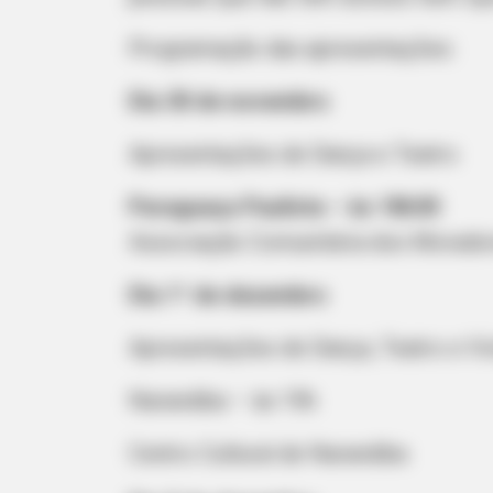
Programação das apresentações:
Dia 30 de novembro
Apresentações de Dança e Teatro
Paraguaçu Paulista – às 18h30
Associação Comunitária dos Morado
RURAL HEARTS
She Asked About Saturday Night. 
Dia 1º de dezembro
Four.
Apresentações de Dança, Teatro e Vi
Narandiba – às 19h
Centro Cultural de Narandiba