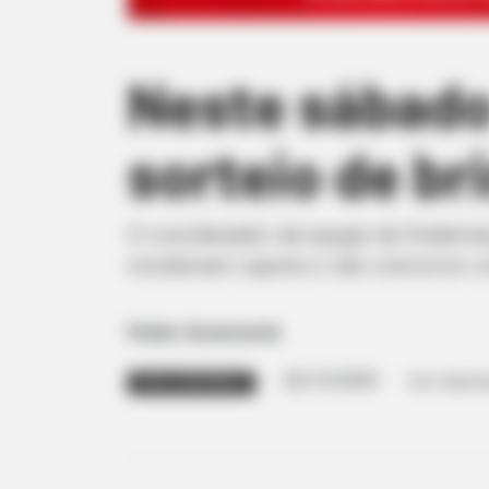
Neste sábado
sorteio de br
O coordenador da equipe de Endemias
receberam cupons e vão concorrer a 
Fonte: Assessoria
02/12/2023
Foto: Reprod
NATAL SEM DENGUE