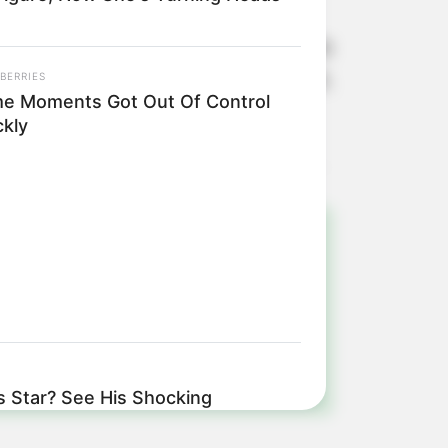
 sábado, dia 2, até às 9h30, que ainda
acumular água que a pessoa entregar,
BERRIES
e Moments Got Out Of Control
ckly
!
ulista e região
 Star? See His Shocking