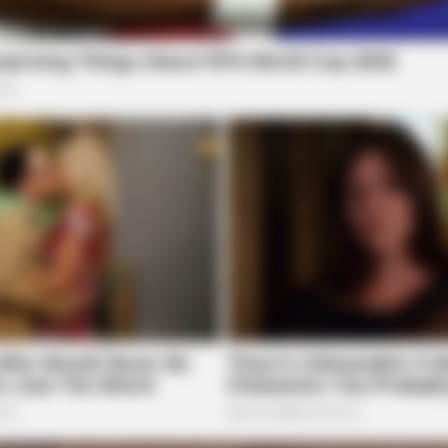
BRAINBERRIES
BRAIN
Is There An Intersex Whale? This
The
Finding Baffles Science
Leb
how' Moments
BRAINBERRIES