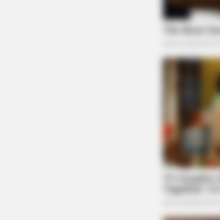
BRAINBERRIES
It's Not Your Typical Family: Each
Member Has This Unique Trait!
BRAINBERRIES
Top 9 Most Controversial 'Late S