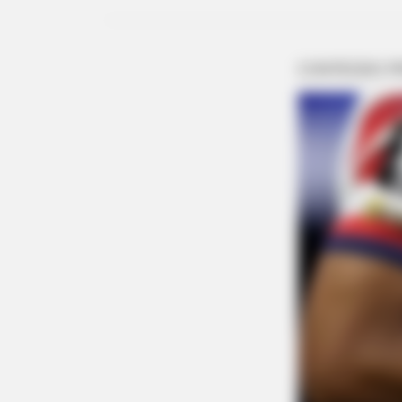
BRAINBERRIES
Watch The Most Jaw‑Dropping Fi