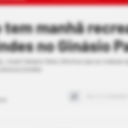
 tem manhã recrea
indes no Ginásio P
, Josué Campos Sena, informou que as crianças q
diversos brindes
ução