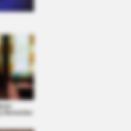
BERRIES
 10 Most Stunning Women From
anon - Who Is Your Favorite?