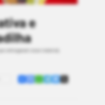
tiva e
adilha
ue entregaram esse material,
Share
Facebook
WhatsApp
Telegram
Messenger
X