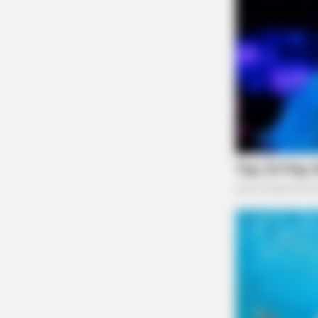
BUZZ DAY
What This Snake Does—Experts S
You Can't Unsee It