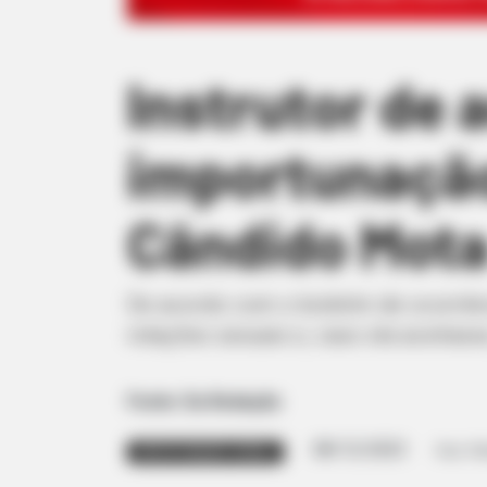
Instrutor de 
importunação
Cândido Mot
De acordo com o boletim de ocorrência
relações sexuais e, caso ela aceitass
Fonte: Da Redação
08/12/2023
Foto: Pol
IMPORTUNAÇÃO SEXUAL