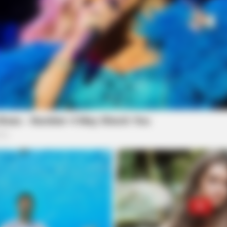
RADAR MEDIA
BUZZ 
ay
Caught On Camera: Chaos As Giant
Rem
Snakes Attack Unexpectedly
Dow