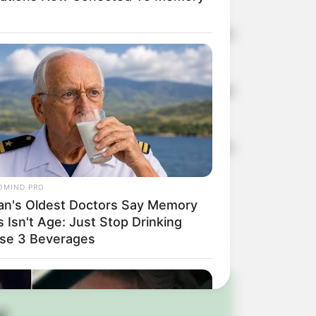
por policiais civis, e equipada com
 carro e sinalizou aos policiais que
lícia de Cândido Mota, onde foi preso
OMIND PRO
agravantes, ela pode ser aumentada.
an's Oldest Doctors Say Memory
 Isn't Age: Just Stop Drinking
se 3 Beverages