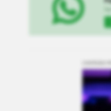
Pa
Fiqu
PAINFREE DEVICE
The Joint Pain Breakthrough Every