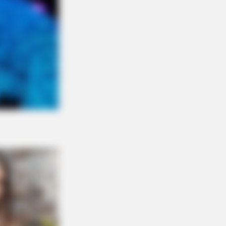
DAY
ember Albert? You Better Sit
n Before You See Him Today