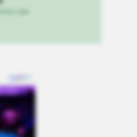
!
ulista e região
dmits What We All Suspected