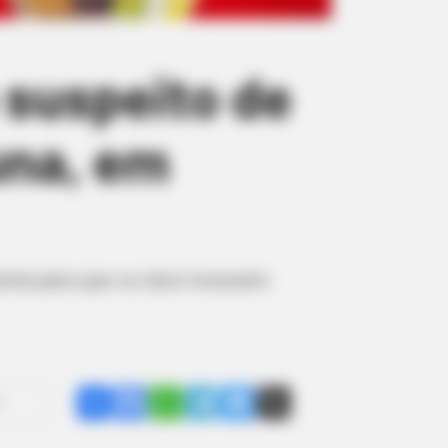
 suspeito de
una, em
istia para que os dois tivessem
Share
Facebook
WhatsApp
Telegram
Messenger
X