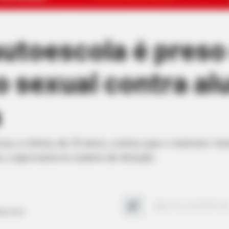
autoescola é preso
 sexual contra al
a
, a vítima, de 23 anos, contou que o instrutor ins
e, a aprovaria no exame de direção
ícia Civil