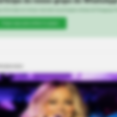
rticipe do nosso grupo do WhatsApp
e informado em tempo real sobre as principais notícias de Paraguaçu Pa
Clique aqui para entrar no grupo
HABERION
one's Waiting For
Nicole Kidman Finally A