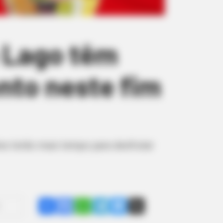
e Lago têm
nto neste fim
tes terão mais tempo para desfrutar
Share
Facebook
WhatsApp
Telegram
Messenger
X