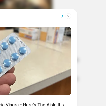
empo para desfrutar desses espaços
Cultura, emitiu comunicado, na semana
uncionamento neste fim de ano.
o é "atender melhor a população e os
c Viagra - Here's The Aisle It's