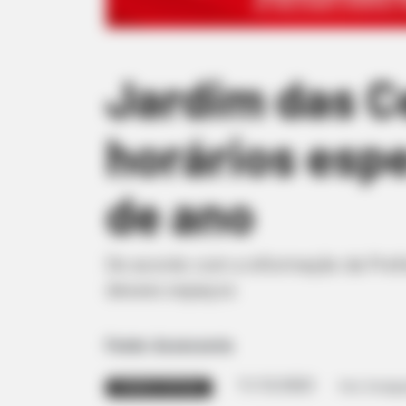
Jardim das C
horários esp
de ano
De acordo com a informação da Prefei
desses espaços
Fonte: Assessoria
11/12/2023
Foto: Divulg
HORÁRIO ESPECIAL