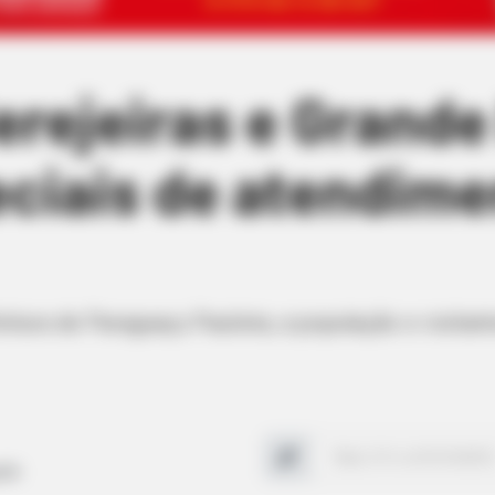
erejeiras e Grand
eciais de atendime
tura de Paraguaçu Paulista, a população e visitan
ação