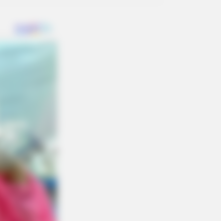
SEAL'S BUG IN GUIDE
 To Draw Power From Dead
teries…