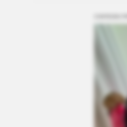
PAINFREE DEVICE
The Joint Pain Breakthrough
Everyone's Waiting For
HABERION
Colorado Elk's Surprising Respons
From Tire