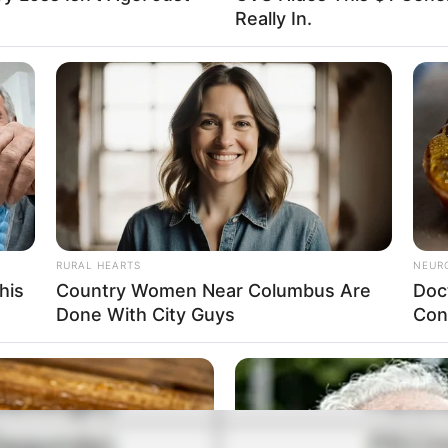
Really In.
RURAL HEARTS
NEUR
his
Country Women Near Columbus Are
Doc
Done With City Guys
Con