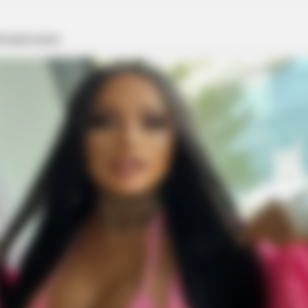
VARICOSE VEINS RELIEF
NAVY 
Bulging Varicose Veins? This Simple
How
Trick Helps
Bat
e After Being Freed