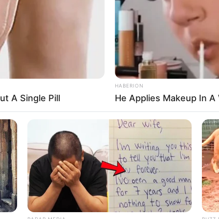
HABERION
t A Single Pill
He Applies Makeup In A
RADAR MEDIA
BUZZ 