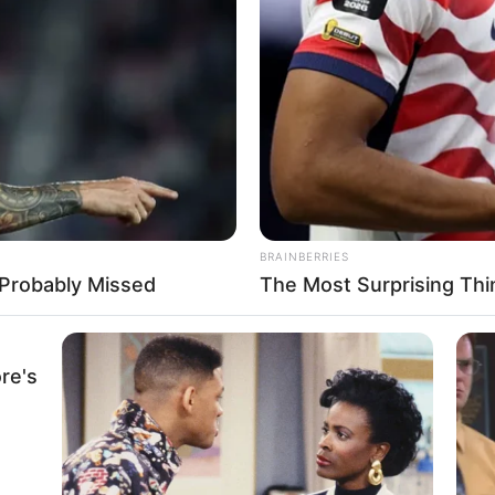
BRAINBERRIES
 Probably Missed
The Most Surprising Th
re's