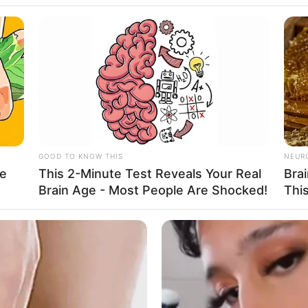
u em piscina morr
irmada no HMI em Marília; ela estava internada na
GOOD TO KNOW THIS
NEUR
le
This 2-Minute Test Reveals Your Real
Bra
Brain Age - Most People Are Shocked!
Thi