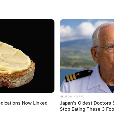
ALECIMENTO
FALE CONOSCO
VC REPÓRTER
NEUROMIND PRO
edications Now Linked
Japan's Oldest Doctors 
Stop Eating These 3 Fo