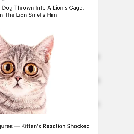
y Dog Thrown Into A Lion's Cage,
n The Lion Smells Him
ntensiva desde que caiu em uma piscina
quena Ashla Rosa Lorieto, de apenas
mbro, onde permaneceu internada na
uma piscina.
s últimos dias, mas infelizmente, em
res — Kitten's Reaction Shocked
m Marília.