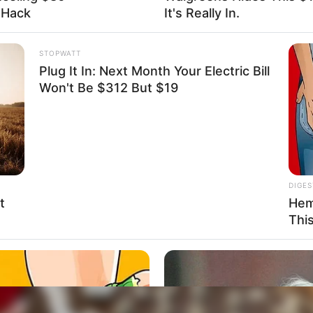
l Hack
It's Really In.
STOPWATT
Plug It In: Next Month Your Electric Bill
Won't Be $312 But $19
DIGES
t
Hem
Thi