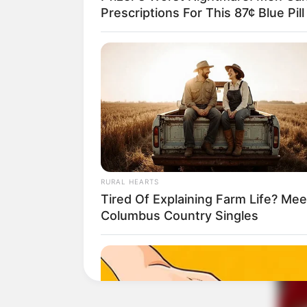
Prescriptions For This 87¢ Blue Pil
RURAL HEARTS
Tired Of Explaining Farm Life? Mee
Columbus Country Singles