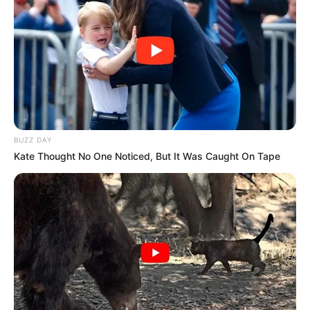
BUZZ DAY
Kate Thought No One Noticed, But It Was Caught On Tape