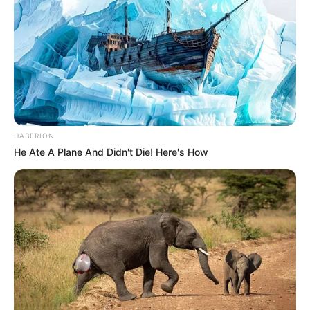
HABERION
He Ate A Plane And Didn't Die! Here's How