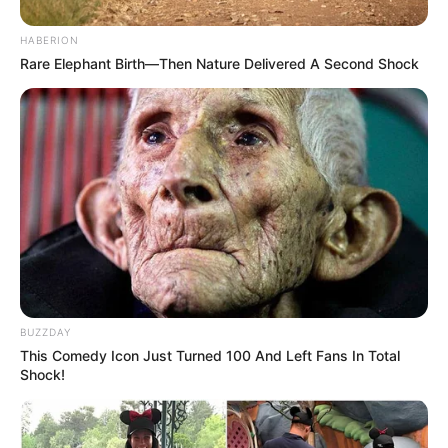
HABERION
Rare Elephant Birth—Then Nature Delivered A Second Shock
BUZZDAY
This Comedy Icon Just Turned 100 And Left Fans In Total
Shock!