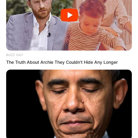
Aparecido da Silva, Gentil Antônio e Silvio Ramos da Silva.
“O homenageado deste ano é surpresa ainda, todos
conhecerão no domingo, dia do jogo”, disse Tiago.
BUZZ DAY
The Truth About Archie They Couldn't Hide Any Longer