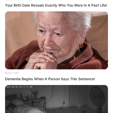
Your Birth Date Reveals Exactly Who You Were In A Past Life!
BUZZ DAY
Dementia Begins When A Person Says This Sentence!