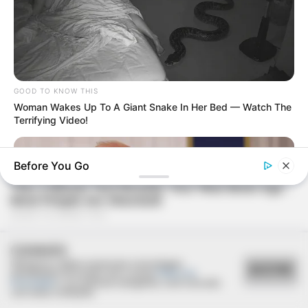
GOOD TO KNOW THIS
Woman Wakes Up To A Giant Snake In Her Bed — Watch The
Terrifying Video!
Before You Go
COOKIES
Utilizamos cookies essenciais e tecnologias
ACEITAR
semelhantes de acordo com a nossa
Política de
Privacidade
e, ao continuar navegando, você concorda
com estas condições.
BUZZ DAY