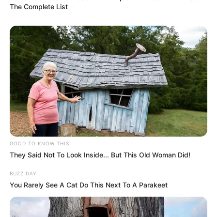
The Complete List
GOOD TO KNOW THIS
They Said Not To Look Inside... But This Old Woman Did!
BUZZ DAY
You Rarely See A Cat Do This Next To A Parakeet