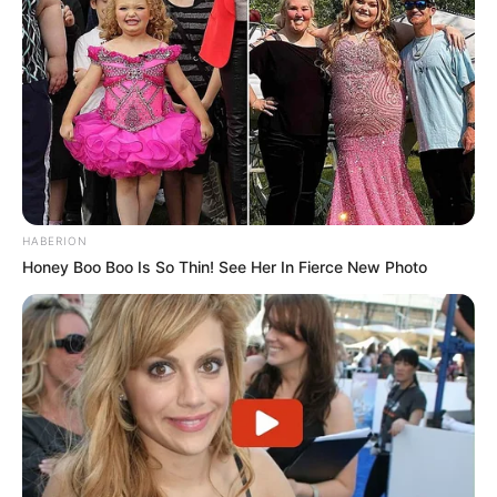
HABERION
Honey Boo Boo Is So Thin! See Her In Fierce New Photo