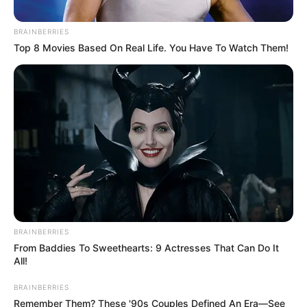
BRAINBERRIES
Top 8 Movies Based On Real Life. You Have To Watch Them!
BRAINBERRIES
From Baddies To Sweethearts: 9 Actresses That Can Do It
All!
BRAINBERRIES
Remember Them? These '90s Couples Defined An Era—See