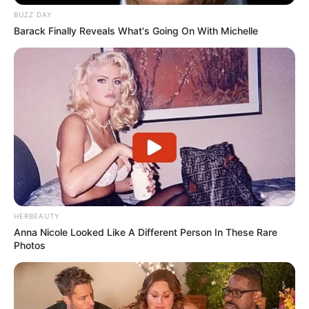
BUZZ DAY
Barack Finally Reveals What's Going On With Michelle
O Jogo das Estrelas aconetecerá, então, no campo do
Distrito de Conceição de Monte Alegre, às 9 horas, com
disputa entre o Monte Alegre Futebol Clube e o Masters do
Esporte Clube Paraguaçuense, além de sorteio de brindes.
O evento tem apoio da Prefeitura de Paraguaçu Paulista,
por meio da Diretoria de Esporte e Lazer.
HERBEAUTY
Anna Nicole Looked Like A Different Person In These Rare
Photos