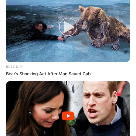
BUZZ DAY
Bear’s Shocking Act After Man Saved Cub