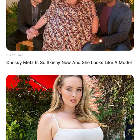
BUZZ DAY
Chrissy Metz Is So Skinny Now And She Looks Like A Model