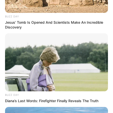
BUZZ DAY
Jesus' Tomb Is Opened And Scientists Make An Incredible
Discovery
BUZZ DAY
Diana’s Last Words: Firefighter Finally Reveals The Truth