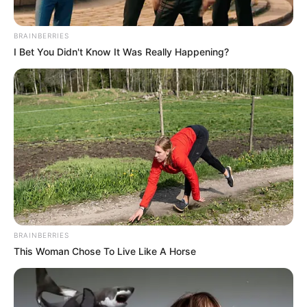
BRAINBERRIES
I Bet You Didn't Know It Was Really Happening?
BRAINBERRIES
This Woman Chose To Live Like A Horse
Participe do nosso grupo do