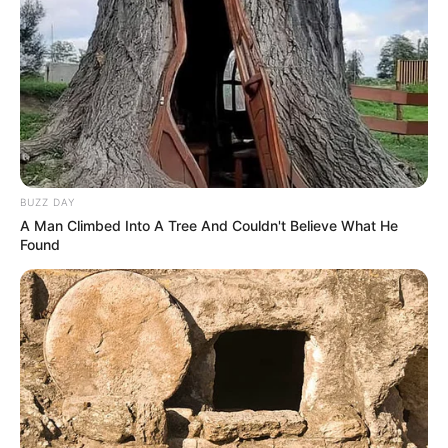
BUZZ DAY
A Man Climbed Into A Tree And Couldn't Believe What He
Found