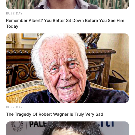
De acordo com os organizadores Tiago Alexandre Souza
Silva e João Carlos de Oliveira, esta é uma ação que iniciou
BUZZ DAY
de forma despretenciosa e já está em sua quinta edição
Remember Albert? You Better Sit Down Before You See Him
Today
Fonte: Da Redação
16/12/2023
Foto: Cedidas
JOGO DAS ESTRELAS
Share
Facebook
WhatsApp
Telegram
Messenger
X
BUZZ DAY
The Tragedy Of Robert Wagner Is Truly Very Sad