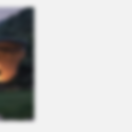
RION
Opened The Secret Door And
antly Regretted It!