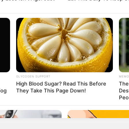
"as solenidades da Educação Infantil contaram c
rticipe do nosso grupo do WhatsApp
GLYCOGEN SUPPORT
MEMO
e informado em tempo real sobre as principais notícias de Paraguaçu Pa
High Blood Sugar? Read This Before
The 
Fog
They Take This Page Down!
Des
Clique aqui para entrar no grupo
Peop