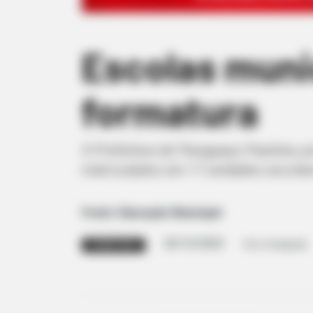
Escolas muni
formatura
A Prefeitura de Paraguaçu Paulista, 
matriculados em 17 unidades escolar
Fonte: Educação Municipal
20/12/2023
Foto: Divulgação
FORMATURAS