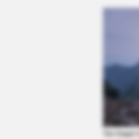
NEURO SHARP
Brain Fog? Neurologists Pleads: D
This Every Night Before Sleep