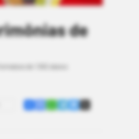
rimônias de
formatura de 1302 alunos
Share
Facebook
WhatsApp
Telegram
Messenger
X