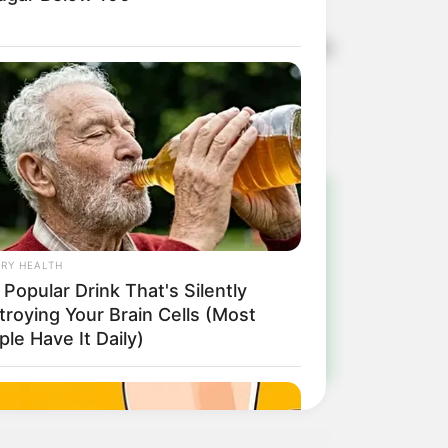
om apresentações dos alunos e muita
!
RY HEALTH
ulista e região
Popular Drink That's Silently
troying Your Brain Cells (Most
le Have It Daily)