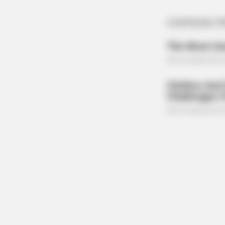
PAINFREE DEVICE
The Joint Pain Breakthrough Every