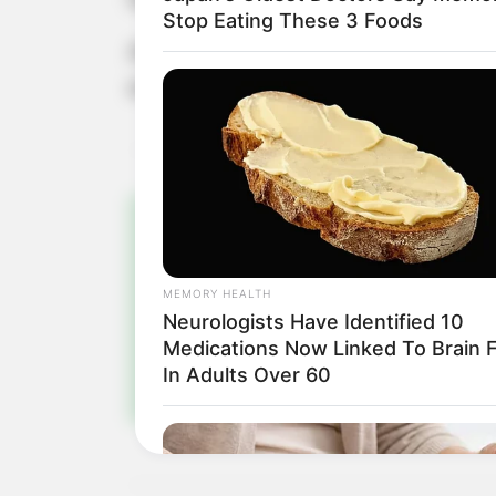
Stop Eating These 3 Foods
Além da entrega dos certificados, 
emoção", relatou a diretora Paula.
Pa
MEMORY HEALTH
Fiqu
Neurologists Have Identified 10
Medications Now Linked To Brain 
In Adults Over 60