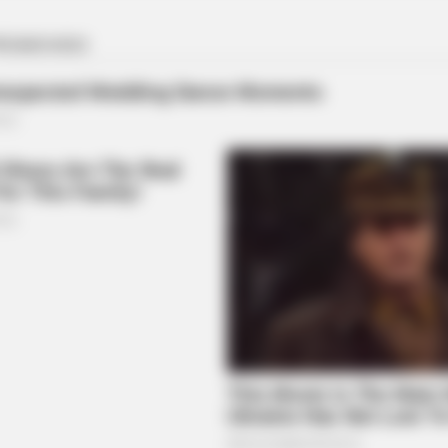
VARICOSE VEINS RELIEF
one's Waiting For
Bulging Varicose Veins? 