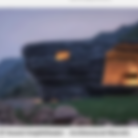
BUZZ DAY
HABE
o
Bear Approaches Cat: What Happens
He 
Next Is Pure Magic
Inst