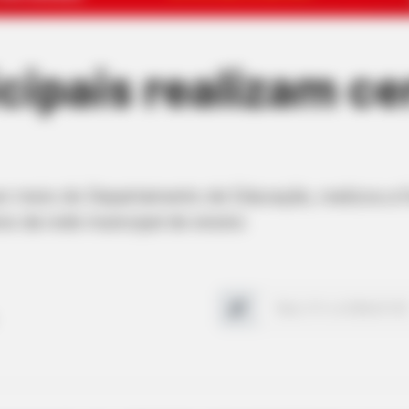
cipais realizam ce
por meio do Departamento de Educação, realizou a 
es da rede municipal de ensino