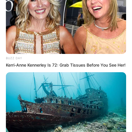
remanescentes poderão ser preenchidas ao longo de todo
o ano.
BUZZ DAY
Kerri-Anne Kennerley Is 72: Grab Tissues Before You See Her!
Participe do nosso grupo do
WhatsApp!
Fique informado em tempo real sobre as principais
notícias de Paraguaçu Paulista e região