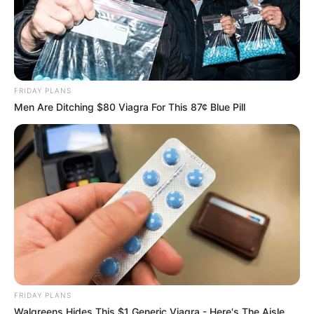
FRIDAY PLANS
Men Are Ditching $80 Viagra For This 87¢ Blue Pill
FRIDAY PLANS
Walgreens Hides This $1 Generic Viagra - Here's The Aisle