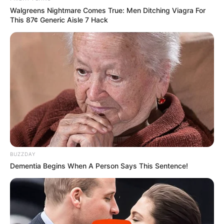
Walgreens Nightmare Comes True: Men Ditching Viagra For
This 87¢ Generic Aisle 7 Hack
BUZZDAY
Dementia Begins When A Person Says This Sentence!