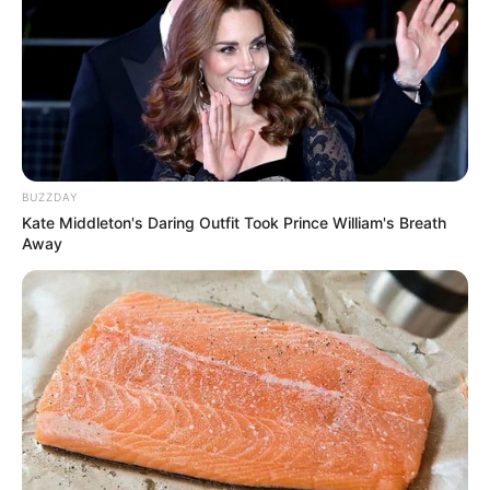
BUZZDAY
Kate Middleton's Daring Outfit Took Prince William's Breath
Away
Resultado final do exame deverá ser divulgado no dia 30 de 
janeiro, próxima terça-feira
Hoje é o último dia para se inscrever no Sistema de
Seleção Unificada (Sisu) 2024. Os interessados têm até as
23h59 desta quinta-feira (25).
Antes disso, os estudantes devem conferir a classificação,
por meio do Portal Único de Acesso ao Ensino Superior.
Todos os estudantes que participaram, fora da condição de