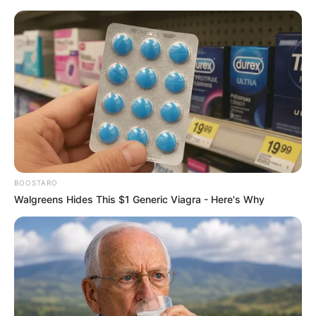
BOOSTARO
Walgreens Hides This $1 Generic Viagra - Here's Why