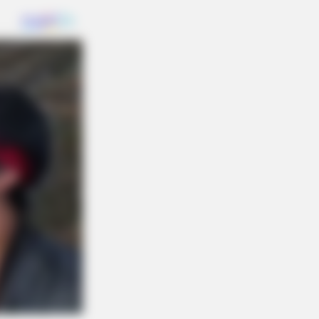
DAY
ember Albert? You Better Sit
n Before You See Him Today