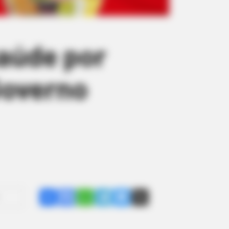
aúde por
overno
Share
Facebook
WhatsApp
Telegram
Messenger
X