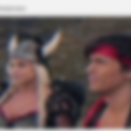
HABERION
BUZZ 
Nicole Kidman Finally Admits What We
Rem
All Suspected
Dow