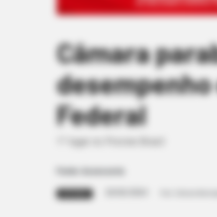
Câmara parab
desempenho 
Federal
1º lugar no Previne Brasil
Fonte: Assessoria
20/02/2024
Foto: Câmara Munici
DESTAQUE