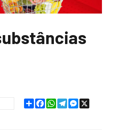
substâncias
Share
Facebook
WhatsApp
Telegram
Messenger
X