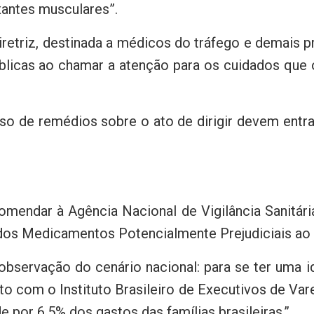
xantes musculares”.
retriz, destinada a médicos do tráfego e demais p
úblicas ao chamar a atenção para os cuidados que 
uso de remédios sobre o ato de dirigir devem ent
mendar à Agência Nacional de Vigilância Sanitária
dos Medicamentos Potencialmente Prejudiciais ao
servação do cenário nacional: para se ter uma i
nto com o Instituto Brasileiro de Executivos de V
 por 6,5% dos gastos das famílias brasileiras.”