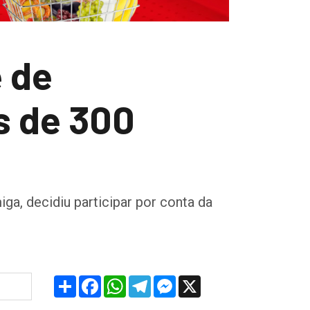
e de
s de 300
​​​​​​decidiu participar por conta da
Share
Facebook
WhatsApp
Telegram
Messenger
X