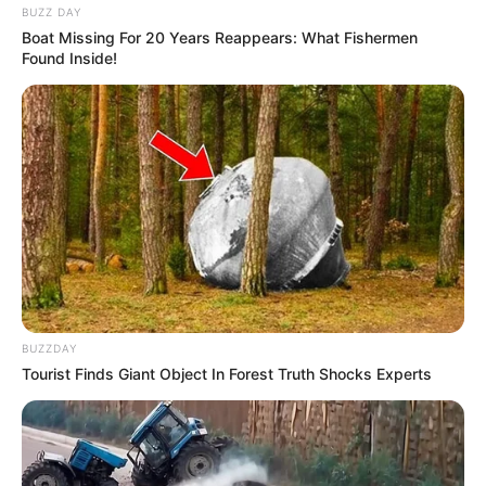
BUZZ DAY
Boat Missing For 20 Years Reappears: What Fishermen
Found Inside!
BUZZDAY
Tourist Finds Giant Object In Forest Truth Shocks Experts