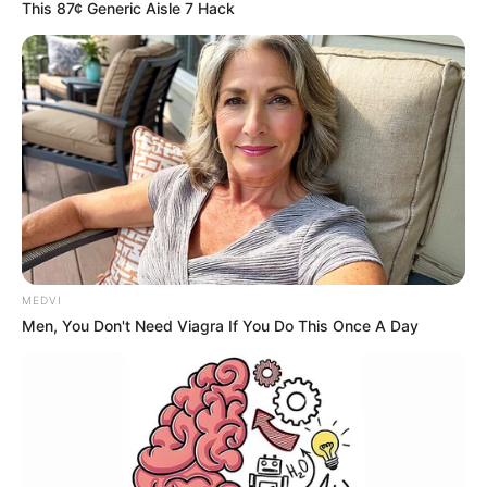
This 87¢ Generic Aisle 7 Hack
MEDVI
Men, You Don't Need Viagra If You Do This Once A Day