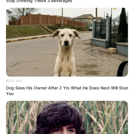
Stop Drinking These 3 Beverages
BUZZ DAY
Dog Sees His Owner After 2 Yrs What He Does Next Will Stun
You