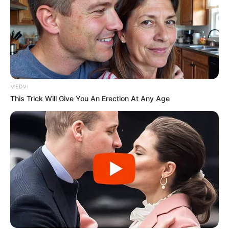
MEDVI
This Trick Will Give You An Erection At Any Age