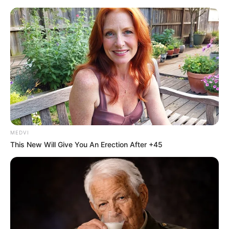
MEDVI
This New Will Give You An Erection After +45