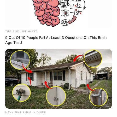
TIPS AND LIFE HACKS
9 Out Of 10 People Fail At Least 3 Questions On This Brain
Age Test!
NAVY SEAL'S BUG IN GUIDE
Oportunidades abertas: