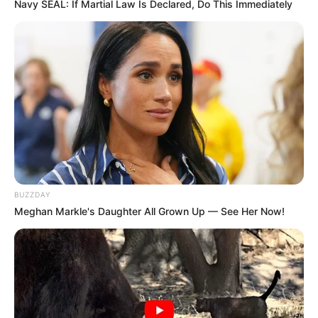
Navy SEAL: If Martial Law Is Declared, Do This Immediately
concursos públicos movimentam
a região
Garça e Tupã anunciam seleções para diversos cargos com
inscrições já em andamento
Fonte: Da Redação
05/03/2024
CONCURSOS PÚBLICOS
BUZZDAY
Meghan Markle's Daughter All Grown Up — See Her Now!
Share
Facebook
WhatsApp
Telegram
Messenger
X