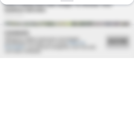
BRAINBERRIES
The Unhinged 1970 Oscar Photo They Tried To Bury: Look
Closely At His Tie
COOKIES
Utilizamos cookies essenciais e tecnologias
ACEITAR
semelhantes de acordo com a nossa
Política de
Privacidade
e, ao continuar navegando, você concorda
com estas condições.
MEDVI
4x Stronger Than Viagra! This To Perform Better