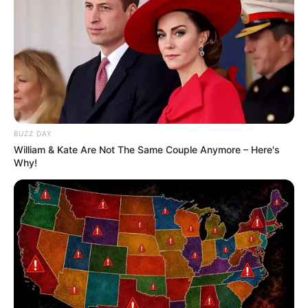
BUZZ DAY
William & Kate Are Not The Same Couple Anymore – Here's
Why!