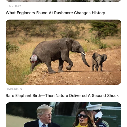
Participe do nosso grupo do
BUZZ DAY
WhatsApp!
What Engineers Found At Rushmore Changes History
Fique informado em tempo real sobre as principais
notícias de Paraguaçu Paulista e região
Clique aqui para entrar no grupo
HABERION
Rare Elephant Birth—Then Nature Delivered A Second Shock