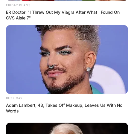
FRIDAY PLANS
ER Doctor: "I Threw Out My Viagra After What I Found On
CVS Aisle 7"
BUZZ DAY
Adam Lambert, 43, Takes Off Makeup, Leaves Us With No
Words