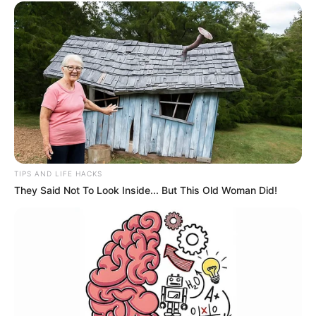
TIPS AND LIFE HACKS
They Said Not To Look Inside... But This Old Woman Did!