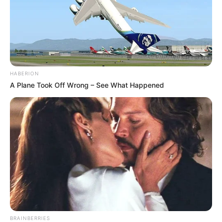
HABERION
A Plane Took Off Wrong – See What Happened
BRAINBERRIES