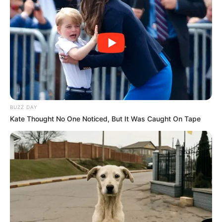
programa.
BUZZ DAY
Kate Thought No One Noticed, But It Was Caught On Tape
Participe do nosso grupo do
WhatsApp!
Fique informado em tempo real sobre as principais
notícias de Paraguaçu Paulista e região