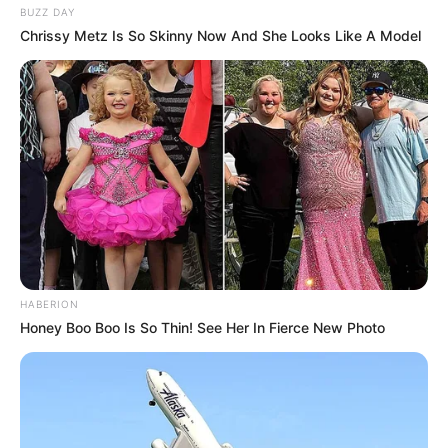
BUZZ DAY
Chrissy Metz Is So Skinny Now And She Looks Like A Model
HABERION
Honey Boo Boo Is So Thin! See Her In Fierce New Photo