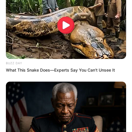
BUZZ DAY
What This Snake Does—Experts Say You Can't Unsee It