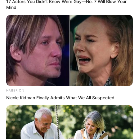
17 Actors You Didn't Know Were Gay—No. 7 Will Blow Your
Mind
HABERION
Nicole Kidman Finally Admits What We All Suspected