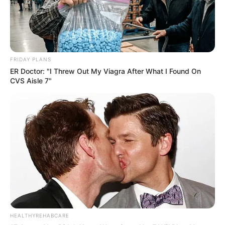
FRIDAY PLANS
ER Doctor: "I Threw Out My Viagra After What I Found On
CVS Aisle 7"
HEALTHYREHABCARE