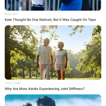
BUZZ DAY
Kate Thought No One Noticed, But It Was Caught On Tape
Participe do nosso grupo do
WhatsApp!
Fique informado em tempo real sobre as principais
notícias de Paraguaçu Paulista e região
Clique aqui para entrar no grupo
JOINT CARE
Why Are More Adults Experiencing Joint Stiffness?