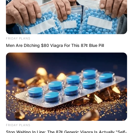
Deixe um Comentário
FRIDAY PLANS
Men Are Ditching $80 Viagra For This 87¢ Blue Pill
VEJA TAMBÉM
FRIDAY PLANS
Stop Waiting In Line: The 87¢ Generic Viagra Is Actually "Self-