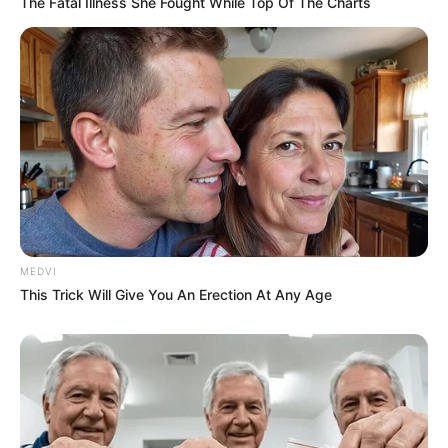
The Fatal Illness She Fought While Top Of The Charts
MEDVI
This Trick Will Give You An Erection At Any Age