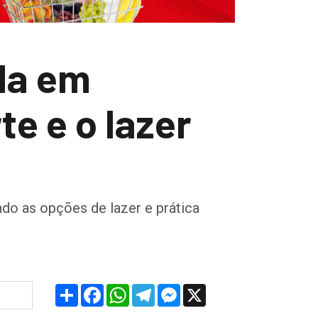
da em
e e o lazer
ndo as opções de lazer e prática
Share
Facebook
WhatsApp
Telegram
Messenger
X