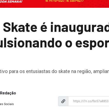
e Skate é inaugura
lsionando o esport
ivo para os entusiastas do skate na região, amplia
a Redação
es Sociais