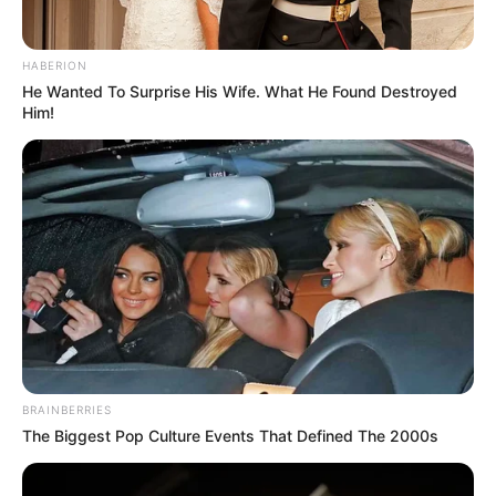
Participe do nosso grupo do
WhatsApp!
HABERION
He Wanted To Surprise His Wife. What He Found Destroyed
Fique informado em tempo real sobre as principais
Him!
notícias de Paraguaçu Paulista e região
Clique aqui para entrar no grupo
BRAINBERRIES
The Biggest Pop Culture Events That Defined The 2000s