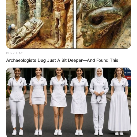
BUZZ DAY
Archaeologists Dug Just A Bit Deeper—And Found This!