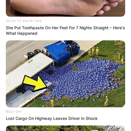
GOOD TO KNOW THIS
She Put Toothpaste On Her Feet For 7 Nights Straight – Here's
What Happened
BUZZ DAY
Lost Cargo On Highway Leaves Driver In Shock