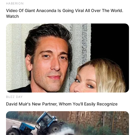
HABERION
Video Of Giant Anaconda Is Going Viral All Over The World.
Watch
BUZZ DAY
David Muir's New Partner, Whom You'll Easily Recognize