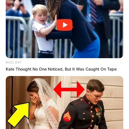
Enquanto a cidade de Palmital procura respostas, a polícia
aguarda os resultados do laudo pericial para determinar a
causa da morte. O triste evento levou ao luto não apenas a
família de Tayla, mas também amigos, colegas de escola e
a comunidade em geral, todos buscando compreender a
inesperada perda de uma vida tão jovem.
O caso continua sob investigação, com a esperança de que
os esclarecimentos possam trazer algum consolo à família
durante este momento de profunda tristeza.
BUZZ DAY
Kate Thought No One Noticed, But It Was Caught On Tape