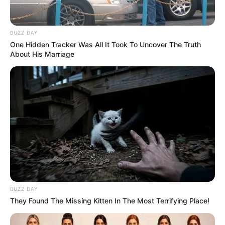
BUZZ DAY
One Hidden Tracker Was All It Took To Uncover The Truth
About His Marriage
BUZZ DAY
They Found The Missing Kitten In The Most Terrifying Place!