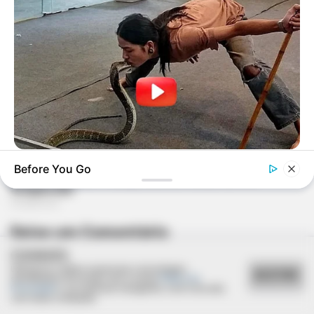
BUZZ DAY
Before You Go
A Dying Cobra Crawled Up To The People: This Is What They
Did
Deixe um Comentário
COOKIES
Utilizamos cookies essenciais e tecnologias
ACEITAR
semelhantes de acordo com a nossa
Política de
Privacidade
e, ao continuar navegando, você concorda
com estas condições.