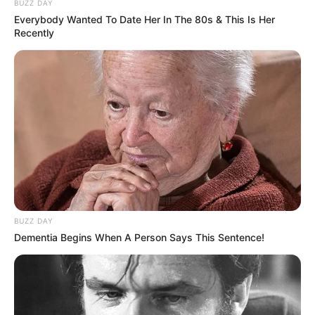
BUZZ DAY
Everybody Wanted To Date Her In The 80s & This Is Her
Recently
BUZZ DAY
Dementia Begins When A Person Says This Sentence!