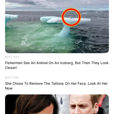
BUZZ DAY
Fishermen See An Animal On An Iceberg, But Then They Look
Closer!
BUZZ DAY
She Chose To Remove The Tattoos On Her Face. Look At Her
Now