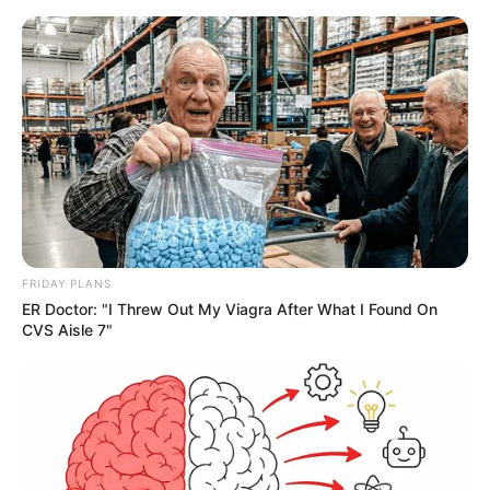
FRIDAY PLANS
ER Doctor: "I Threw Out My Viagra After What I Found On
CVS Aisle 7"