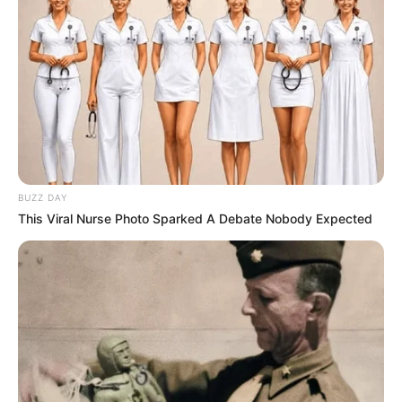
BUZZ DAY
This Viral Nurse Photo Sparked A Debate Nobody Expected
Investigações em andamento
para esclarecer as circunstâncias
da morte de adolescente em